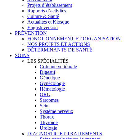
Projets d’établissement
Rapports d’activités
Culture & Santé
Actualités et Kiosque
English version
PRÉVENTION
FONCTIONNEMENT ET ORGANISATION
NOS PROJETS ET ACTIONS
DÉTERMINANTS DE SANTÉ
SOINS
LES SPÉCIALITÉS
Colonne vertébrale
Digestif
Génétique
Gynécologie
Hématologie
ORL
Sarcomes
Sein
Système nerveux
Thorax
Thyroïde
Urologie
DIAGNOSTIC ET TRAITEMENTS