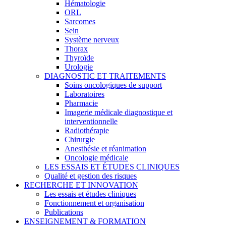
Hématologie
ORL
Sarcomes
Sein
Système nerveux
Thorax
Thyroïde
Urologie
DIAGNOSTIC ET TRAITEMENTS
Soins oncologiques de support
Laboratoires
Pharmacie
Imagerie médicale diagnostique et
interventionnelle
Radiothérapie
Chirurgie
Anesthésie et réanimation
Oncologie médicale
LES ESSAIS ET ÉTUDES CLINIQUES
Qualité et gestion des risques
RECHERCHE ET INNOVATION
Les essais et études cliniques
Fonctionnement et organisation
Publications
ENSEIGNEMENT & FORMATION