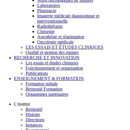
Soins oncologiques de support
Laboratoires
Pharmacie
Imagerie médicale diagnostique et
interventionnelle
Radiothérapie
Chirurgie
Anesthésie et réanimation
Oncologie médicale
LES ESSAIS ET ÉTUDES CLINIQUES
Qualité et gestion des risques
RECHERCHE ET INNOVATION
Les essais et études cliniques
Fonctionnement et organisation
Publications
ENSEIGNEMENT & FORMATION
Formation initiale
Bergonié Formation
Organismes partenaires
L'institut
Bergonié
Histoire
Directions
Instances