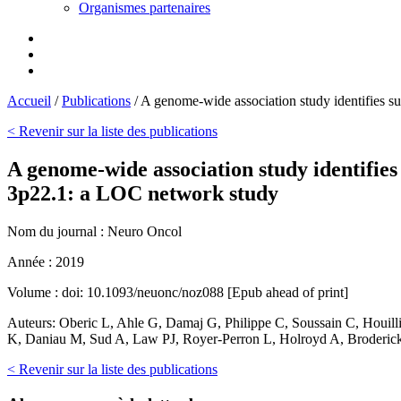
Organismes partenaires
Accueil
/
Publications
/
A genome-wide association study identifies s
< Revenir sur la liste des publications
A genome-wide association study identifies
3p22.1: a LOC network study
Nom du journal :
Neuro Oncol
Année :
2019
Volume :
doi: 10.1093/neuonc/noz088 [Epub ahead of print]
Auteurs:
Oberic L, Ahle G, Damaj G, Philippe C, Soussain C, Houil
K, Daniau M, Sud A, Law PJ, Royer-Perron L, Holroyd A, Broderic
< Revenir sur la liste des publications