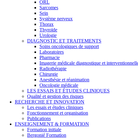
ORL
Sarcomes
Sein
Système nerveux
Thorax
Thyroïde
Urologie
DIAGNOSTIC ET TRAITEMENTS
Soins oncologiques de support
Laboratoires
Pharmacie
Imagerie médicale diagnostique et interventionnell
Radiothérapie
Chirurgie
Anesthésie et réanimation
Oncologie médicale
LES ESSAIS ET ÉTUDES CLINIQUES
Qualité et gestion des risques
RECHERCHE ET INNOVATION
Les essais et études cliniques
Fonctionnement et organisation
Publications
ENSEIGNEMENT & FORMATION
Formation initiale
Bergonié Formation