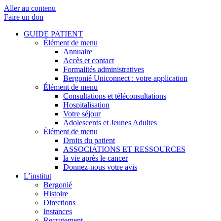
Aller au contenu
Faire un don
GUIDE PATIENT
Élément de menu
Annuaire
Accès et contact
Formalités administratives
Bergonié Uniconnect : votre application
Élément de menu
Consultations et téléconsultations
Hospitalisation
Votre séjour
Adolescents et Jeunes Adultes
Élément de menu
Droits du patient
ASSOCIATIONS ET RESSOURCES
la vie après le cancer
Donnez-nous votre avis
L’institut
Bergonié
Histoire
Directions
Instances
Recrutement