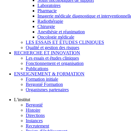
Soins oncologiques de support
Laboratoires
Pharmacie
Imagerie médicale diagnostique et interventionnell
Radiothérapie
Chirurgie
Anesthésie et réanimation
Oncologie médicale
LES ESSAIS ET ÉTUDES CLINIQUES
Qualité et gestion des risques
RECHERCHE ET INNOVATION
Les essais et études cliniques
Fonctionnement et organisation
Publications
ENSEIGNEMENT & FORMATION
Formation initiale
Bergonié Formation
Organismes partenaires
L'institut
Bergonié
Histoire
Directions
Instances
Recrutement