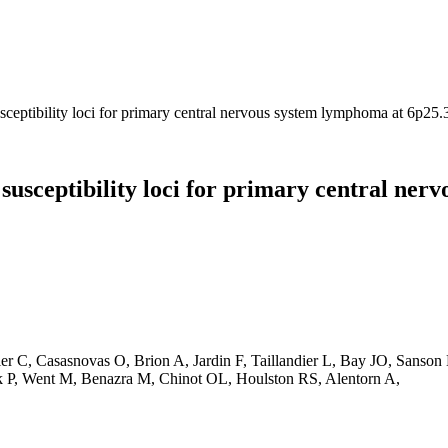
usceptibility loci for primary central nervous system lymphoma at 6p2
 susceptibility loci for primary central ne
lier C, Casasnovas O, Brion A, Jardin F, Taillandier L, Bay JO, San
k P, Went M, Benazra M, Chinot OL, Houlston RS, Alentorn A,