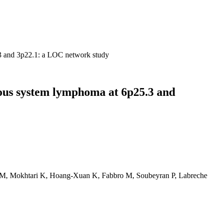
5.3 and 3p22.1: a LOC network study
rvous system lymphoma at 6p25.3 and
son M, Mokhtari K, Hoang-Xuan K, Fabbro M, Soubeyran P, Labreche