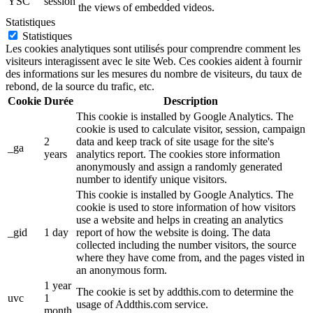
YSC
session
the views of embedded videos.
Statistiques
Statistiques
Les cookies analytiques sont utilisés pour comprendre comment les
visiteurs interagissent avec le site Web. Ces cookies aident à fournir
des informations sur les mesures du nombre de visiteurs, du taux de
rebond, de la source du trafic, etc.
Cookie
Durée
Description
This cookie is installed by Google Analytics. The
cookie is used to calculate visitor, session, campaign
2
data and keep track of site usage for the site's
_ga
years
analytics report. The cookies store information
anonymously and assign a randomly generated
number to identify unique visitors.
This cookie is installed by Google Analytics. The
cookie is used to store information of how visitors
use a website and helps in creating an analytics
_gid
1 day
report of how the website is doing. The data
collected including the number visitors, the source
where they have come from, and the pages visted in
an anonymous form.
1 year
The cookie is set by addthis.com to determine the
uvc
1
usage of Addthis.com service.
month