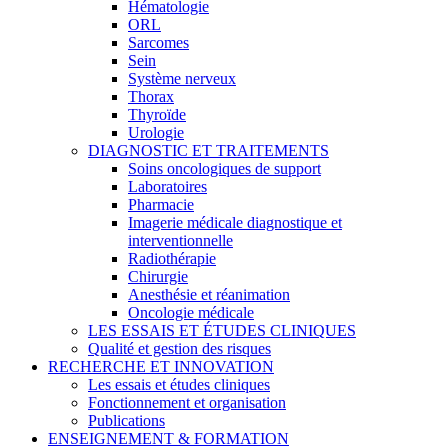
Hématologie
ORL
Sarcomes
Sein
Système nerveux
Thorax
Thyroïde
Urologie
DIAGNOSTIC ET TRAITEMENTS
Soins oncologiques de support
Laboratoires
Pharmacie
Imagerie médicale diagnostique et
interventionnelle
Radiothérapie
Chirurgie
Anesthésie et réanimation
Oncologie médicale
LES ESSAIS ET ÉTUDES CLINIQUES
Qualité et gestion des risques
RECHERCHE ET INNOVATION
Les essais et études cliniques
Fonctionnement et organisation
Publications
ENSEIGNEMENT & FORMATION