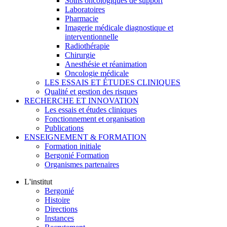
Soins oncologiques de support
Laboratoires
Pharmacie
Imagerie médicale diagnostique et
interventionnelle
Radiothérapie
Chirurgie
Anesthésie et réanimation
Oncologie médicale
LES ESSAIS ET ÉTUDES CLINIQUES
Qualité et gestion des risques
RECHERCHE ET INNOVATION
Les essais et études cliniques
Fonctionnement et organisation
Publications
ENSEIGNEMENT & FORMATION
Formation initiale
Bergonié Formation
Organismes partenaires
L'institut
Bergonié
Histoire
Directions
Instances