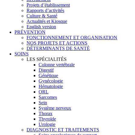
Projets d’établissement
Rapports d’activités
Culture & Santé
Actualités et Kiosque
English version
PRÉVENTION
FONCTIONNEMENT ET ORGANISATION
NOS PROJETS ET ACTIONS
DÉTERMINANTS DE SANTÉ
SOINS
LES SPÉCIALITÉS
Colonne vertébrale
Digestif
Génétique
Gynécologie
Hématologie
ORL
Sarcomes
Sein
Système nerveux
Thorax
Thyroïde
Urologie
DIAGNOSTIC ET TRAITEMENTS