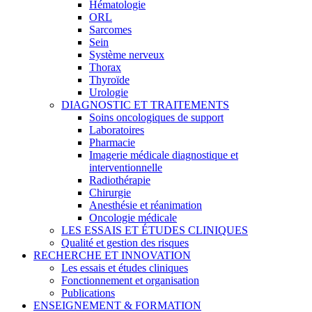
Hématologie
ORL
Sarcomes
Sein
Système nerveux
Thorax
Thyroïde
Urologie
DIAGNOSTIC ET TRAITEMENTS
Soins oncologiques de support
Laboratoires
Pharmacie
Imagerie médicale diagnostique et
interventionnelle
Radiothérapie
Chirurgie
Anesthésie et réanimation
Oncologie médicale
LES ESSAIS ET ÉTUDES CLINIQUES
Qualité et gestion des risques
RECHERCHE ET INNOVATION
Les essais et études cliniques
Fonctionnement et organisation
Publications
ENSEIGNEMENT & FORMATION