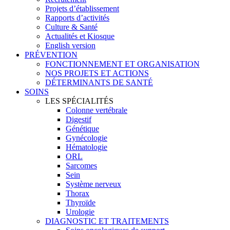
Projets d’établissement
Rapports d’activités
Culture & Santé
Actualités et Kiosque
English version
PRÉVENTION
FONCTIONNEMENT ET ORGANISATION
NOS PROJETS ET ACTIONS
DÉTERMINANTS DE SANTÉ
SOINS
LES SPÉCIALITÉS
Colonne vertébrale
Digestif
Génétique
Gynécologie
Hématologie
ORL
Sarcomes
Sein
Système nerveux
Thorax
Thyroïde
Urologie
DIAGNOSTIC ET TRAITEMENTS