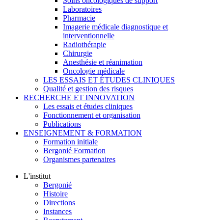
Soins oncologiques de support
Laboratoires
Pharmacie
Imagerie médicale diagnostique et
interventionnelle
Radiothérapie
Chirurgie
Anesthésie et réanimation
Oncologie médicale
LES ESSAIS ET ÉTUDES CLINIQUES
Qualité et gestion des risques
RECHERCHE ET INNOVATION
Les essais et études cliniques
Fonctionnement et organisation
Publications
ENSEIGNEMENT & FORMATION
Formation initiale
Bergonié Formation
Organismes partenaires
L'institut
Bergonié
Histoire
Directions
Instances