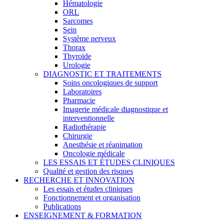
Hématologie
ORL
Sarcomes
Sein
Système nerveux
Thorax
Thyroïde
Urologie
DIAGNOSTIC ET TRAITEMENTS
Soins oncologiques de support
Laboratoires
Pharmacie
Imagerie médicale diagnostique et
interventionnelle
Radiothérapie
Chirurgie
Anesthésie et réanimation
Oncologie médicale
LES ESSAIS ET ÉTUDES CLINIQUES
Qualité et gestion des risques
RECHERCHE ET INNOVATION
Les essais et études cliniques
Fonctionnement et organisation
Publications
ENSEIGNEMENT & FORMATION