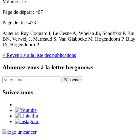
Volume :
13
Page de départ :
467
Page de fin :
473
Auteurs:
Ray-Coquard I, Le Cesne A, Whelan JS, Schöffski P, Bui
BN, Verweij J, Marréaud S, Van Glabbeke M, Hogendoorn P, Blay
JY, Hogendoorn P,
< Revenir sur la liste des publications
Abonnez-vous
à la lettre bergonews
S'inscrire
Suivez-nous