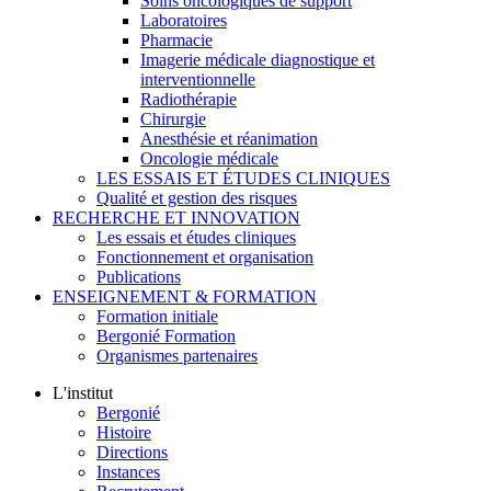
Soins oncologiques de support
Laboratoires
Pharmacie
Imagerie médicale diagnostique et
interventionnelle
Radiothérapie
Chirurgie
Anesthésie et réanimation
Oncologie médicale
LES ESSAIS ET ÉTUDES CLINIQUES
Qualité et gestion des risques
RECHERCHE ET INNOVATION
Les essais et études cliniques
Fonctionnement et organisation
Publications
ENSEIGNEMENT & FORMATION
Formation initiale
Bergonié Formation
Organismes partenaires
L'institut
Bergonié
Histoire
Directions
Instances