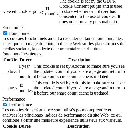
The cookie is set by the GDPR
Cookie Consent plugin and is used
11
viewed_cookie_policy
to store whether or not user has
months
consented to the use of cookies. It
does not store any personal data.
Fonctionnel
Fonctionnel
Les cookies fonctionnels aident à exécuter certaines fonctionnalités
telles que le partage du contenu du site Web sur les plates-formes de
médias sociaux, la collecte de commentaires et d’autres
fonctionnalités tierces.
Cookie
Durée
Description
1 year
This cookie is set by Addthis to make sure you see
__atuvc
1
the updated count if you share a page and return to
month
it before our share count cache is updated.
This cookie is set by Addthis to make sure you see
30
__atuvs
the updated count if you share a page and return to
minutes
it before our share count cache is updated.
Performance
Performance
Les cookies de performance sont utilisés pour comprendre et
analyser les principaux indices de performance du site Web, ce qui
contribue à offrir une meilleure expérience utilisateur aux visiteurs.
Cookie
Durée
Description