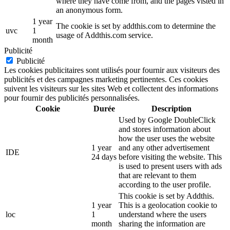
where they have come from, and the pages visted in
an anonymous form.
1 year
The cookie is set by addthis.com to determine the
uvc
1
usage of Addthis.com service.
month
Publicité
Publicité
Les cookies publicitaires sont utilisés pour fournir aux visiteurs des
publicités et des campagnes marketing pertinentes. Ces cookies
suivent les visiteurs sur les sites Web et collectent des informations
pour fournir des publicités personnalisées.
Cookie
Durée
Description
Used by Google DoubleClick
and stores information about
how the user uses the website
1 year
and any other advertisement
IDE
24 days
before visiting the website. This
is used to present users with ads
that are relevant to them
according to the user profile.
This cookie is set by Addthis.
1 year
This is a geolocation cookie to
loc
1
understand where the users
month
sharing the information are