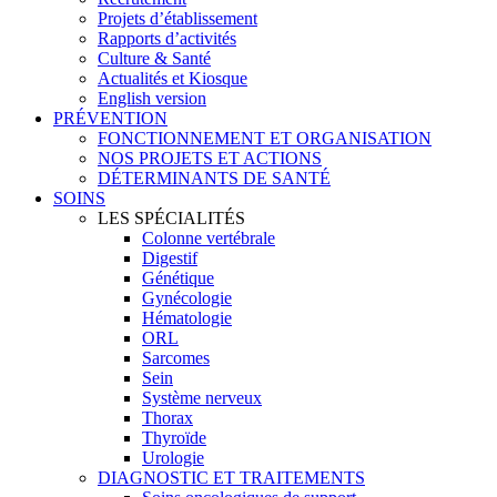
Projets d’établissement
Rapports d’activités
Culture & Santé
Actualités et Kiosque
English version
PRÉVENTION
FONCTIONNEMENT ET ORGANISATION
NOS PROJETS ET ACTIONS
DÉTERMINANTS DE SANTÉ
SOINS
LES SPÉCIALITÉS
Colonne vertébrale
Digestif
Génétique
Gynécologie
Hématologie
ORL
Sarcomes
Sein
Système nerveux
Thorax
Thyroïde
Urologie
DIAGNOSTIC ET TRAITEMENTS