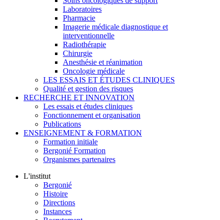
Soins oncologiques de support
Laboratoires
Pharmacie
Imagerie médicale diagnostique et
interventionnelle
Radiothérapie
Chirurgie
Anesthésie et réanimation
Oncologie médicale
LES ESSAIS ET ÉTUDES CLINIQUES
Qualité et gestion des risques
RECHERCHE ET INNOVATION
Les essais et études cliniques
Fonctionnement et organisation
Publications
ENSEIGNEMENT & FORMATION
Formation initiale
Bergonié Formation
Organismes partenaires
L'institut
Bergonié
Histoire
Directions
Instances