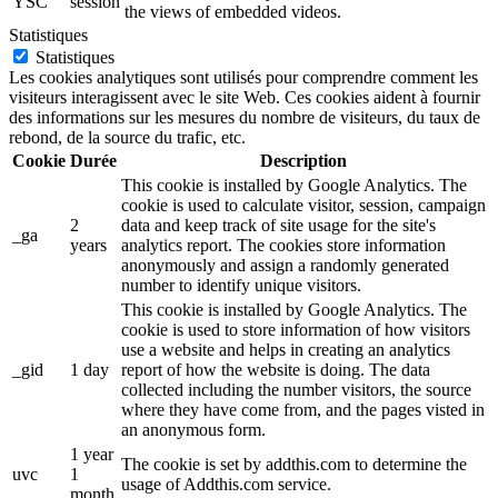
YSC
session
the views of embedded videos.
Statistiques
Statistiques
Les cookies analytiques sont utilisés pour comprendre comment les
visiteurs interagissent avec le site Web. Ces cookies aident à fournir
des informations sur les mesures du nombre de visiteurs, du taux de
rebond, de la source du trafic, etc.
Cookie
Durée
Description
This cookie is installed by Google Analytics. The
cookie is used to calculate visitor, session, campaign
2
data and keep track of site usage for the site's
_ga
years
analytics report. The cookies store information
anonymously and assign a randomly generated
number to identify unique visitors.
This cookie is installed by Google Analytics. The
cookie is used to store information of how visitors
use a website and helps in creating an analytics
_gid
1 day
report of how the website is doing. The data
collected including the number visitors, the source
where they have come from, and the pages visted in
an anonymous form.
1 year
The cookie is set by addthis.com to determine the
uvc
1
usage of Addthis.com service.
month