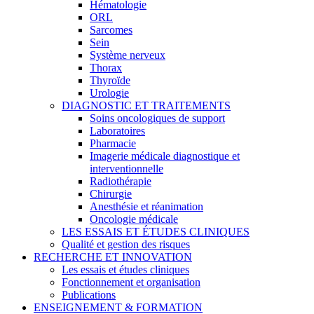
Hématologie
ORL
Sarcomes
Sein
Système nerveux
Thorax
Thyroïde
Urologie
DIAGNOSTIC ET TRAITEMENTS
Soins oncologiques de support
Laboratoires
Pharmacie
Imagerie médicale diagnostique et
interventionnelle
Radiothérapie
Chirurgie
Anesthésie et réanimation
Oncologie médicale
LES ESSAIS ET ÉTUDES CLINIQUES
Qualité et gestion des risques
RECHERCHE ET INNOVATION
Les essais et études cliniques
Fonctionnement et organisation
Publications
ENSEIGNEMENT & FORMATION