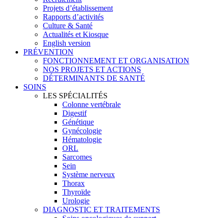
Projets d’établissement
Rapports d’activités
Culture & Santé
Actualités et Kiosque
English version
PRÉVENTION
FONCTIONNEMENT ET ORGANISATION
NOS PROJETS ET ACTIONS
DÉTERMINANTS DE SANTÉ
SOINS
LES SPÉCIALITÉS
Colonne vertébrale
Digestif
Génétique
Gynécologie
Hématologie
ORL
Sarcomes
Sein
Système nerveux
Thorax
Thyroïde
Urologie
DIAGNOSTIC ET TRAITEMENTS