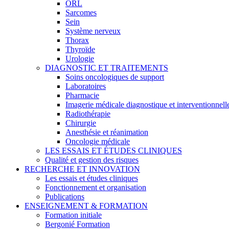
ORL
Sarcomes
Sein
Système nerveux
Thorax
Thyroïde
Urologie
DIAGNOSTIC ET TRAITEMENTS
Soins oncologiques de support
Laboratoires
Pharmacie
Imagerie médicale diagnostique et interventionnell
Radiothérapie
Chirurgie
Anesthésie et réanimation
Oncologie médicale
LES ESSAIS ET ÉTUDES CLINIQUES
Qualité et gestion des risques
RECHERCHE ET INNOVATION
Les essais et études cliniques
Fonctionnement et organisation
Publications
ENSEIGNEMENT & FORMATION
Formation initiale
Bergonié Formation