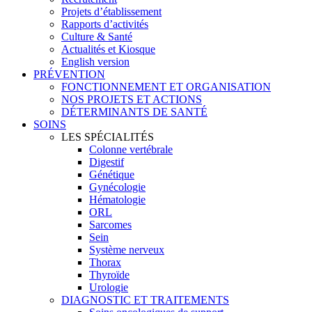
Projets d’établissement
Rapports d’activités
Culture & Santé
Actualités et Kiosque
English version
PRÉVENTION
FONCTIONNEMENT ET ORGANISATION
NOS PROJETS ET ACTIONS
DÉTERMINANTS DE SANTÉ
SOINS
LES SPÉCIALITÉS
Colonne vertébrale
Digestif
Génétique
Gynécologie
Hématologie
ORL
Sarcomes
Sein
Système nerveux
Thorax
Thyroïde
Urologie
DIAGNOSTIC ET TRAITEMENTS