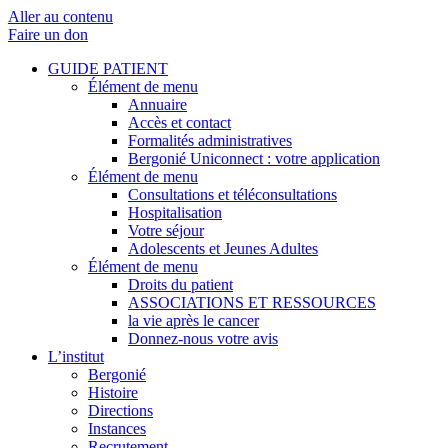
Aller au contenu
Faire un don
GUIDE PATIENT
Élément de menu
Annuaire
Accès et contact
Formalités administratives
Bergonié Uniconnect : votre application
Élément de menu
Consultations et téléconsultations
Hospitalisation
Votre séjour
Adolescents et Jeunes Adultes
Élément de menu
Droits du patient
ASSOCIATIONS ET RESSOURCES
la vie après le cancer
Donnez-nous votre avis
L’institut
Bergonié
Histoire
Directions
Instances
Recrutement