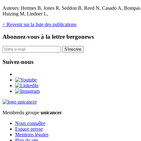
Auteurs:
Hermes B, Jones R, Seddon B, Reed N, Casado A, Bompas E
Huizing M, Lindner L,
< Revenir sur la liste des publications
Abonnez-vous
à la lettre bergonews
S'inscrire
Suivez-nous
Membre
du groupe
unicancer
Nous connaître
Espace presse
Mentions légales
Plan du site