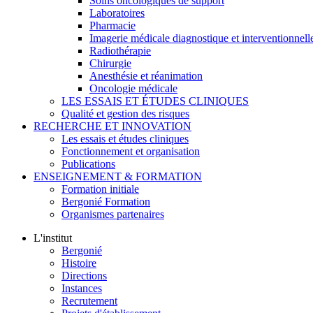
Soins oncologiques de support
Laboratoires
Pharmacie
Imagerie médicale diagnostique et interventionnell
Radiothérapie
Chirurgie
Anesthésie et réanimation
Oncologie médicale
LES ESSAIS ET ÉTUDES CLINIQUES
Qualité et gestion des risques
RECHERCHE ET INNOVATION
Les essais et études cliniques
Fonctionnement et organisation
Publications
ENSEIGNEMENT & FORMATION
Formation initiale
Bergonié Formation
Organismes partenaires
L'institut
Bergonié
Histoire
Directions
Instances
Recrutement