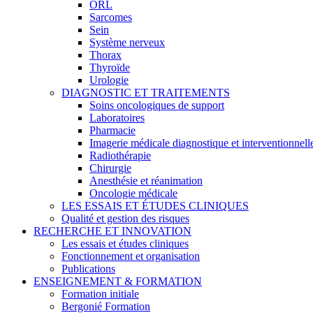
ORL
Sarcomes
Sein
Système nerveux
Thorax
Thyroïde
Urologie
DIAGNOSTIC ET TRAITEMENTS
Soins oncologiques de support
Laboratoires
Pharmacie
Imagerie médicale diagnostique et interventionnell
Radiothérapie
Chirurgie
Anesthésie et réanimation
Oncologie médicale
LES ESSAIS ET ÉTUDES CLINIQUES
Qualité et gestion des risques
RECHERCHE ET INNOVATION
Les essais et études cliniques
Fonctionnement et organisation
Publications
ENSEIGNEMENT & FORMATION
Formation initiale
Bergonié Formation