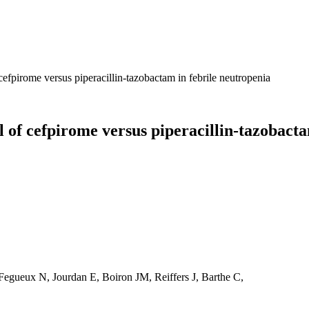
cefpirome versus piperacillin-tazobactam in febrile neutropenia
 of cefpirome versus piperacillin-tazobacta
Fegueux N, Jourdan E, Boiron JM, Reiffers J, Barthe C,