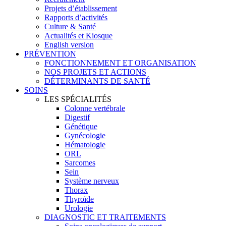
Projets d’établissement
Rapports d’activités
Culture & Santé
Actualités et Kiosque
English version
PRÉVENTION
FONCTIONNEMENT ET ORGANISATION
NOS PROJETS ET ACTIONS
DÉTERMINANTS DE SANTÉ
SOINS
LES SPÉCIALITÉS
Colonne vertébrale
Digestif
Génétique
Gynécologie
Hématologie
ORL
Sarcomes
Sein
Système nerveux
Thorax
Thyroïde
Urologie
DIAGNOSTIC ET TRAITEMENTS