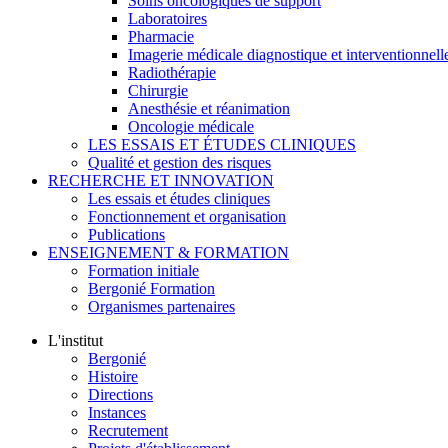
Soins oncologiques de support
Laboratoires
Pharmacie
Imagerie médicale diagnostique et interventionnell
Radiothérapie
Chirurgie
Anesthésie et réanimation
Oncologie médicale
LES ESSAIS ET ÉTUDES CLINIQUES
Qualité et gestion des risques
RECHERCHE ET INNOVATION
Les essais et études cliniques
Fonctionnement et organisation
Publications
ENSEIGNEMENT & FORMATION
Formation initiale
Bergonié Formation
Organismes partenaires
L'institut
Bergonié
Histoire
Directions
Instances
Recrutement