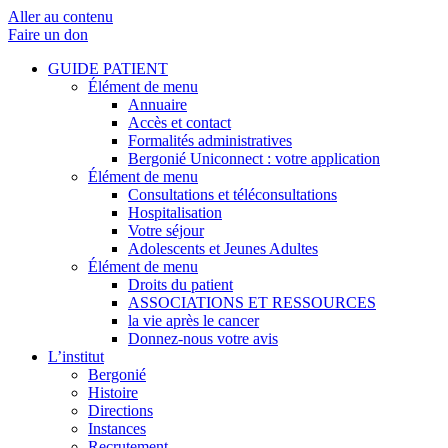
Aller au contenu
Faire un don
GUIDE PATIENT
Élément de menu
Annuaire
Accès et contact
Formalités administratives
Bergonié Uniconnect : votre application
Élément de menu
Consultations et téléconsultations
Hospitalisation
Votre séjour
Adolescents et Jeunes Adultes
Élément de menu
Droits du patient
ASSOCIATIONS ET RESSOURCES
la vie après le cancer
Donnez-nous votre avis
L’institut
Bergonié
Histoire
Directions
Instances
Recrutement