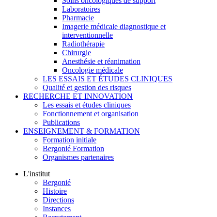
Soins oncologiques de support
Laboratoires
Pharmacie
Imagerie médicale diagnostique et
interventionnelle
Radiothérapie
Chirurgie
Anesthésie et réanimation
Oncologie médicale
LES ESSAIS ET ÉTUDES CLINIQUES
Qualité et gestion des risques
RECHERCHE ET INNOVATION
Les essais et études cliniques
Fonctionnement et organisation
Publications
ENSEIGNEMENT & FORMATION
Formation initiale
Bergonié Formation
Organismes partenaires
L'institut
Bergonié
Histoire
Directions
Instances