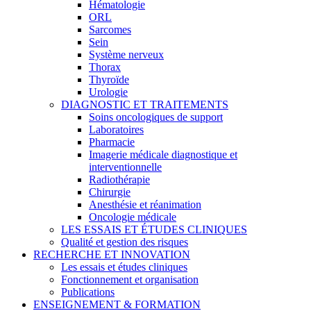
Hématologie
ORL
Sarcomes
Sein
Système nerveux
Thorax
Thyroïde
Urologie
DIAGNOSTIC ET TRAITEMENTS
Soins oncologiques de support
Laboratoires
Pharmacie
Imagerie médicale diagnostique et
interventionnelle
Radiothérapie
Chirurgie
Anesthésie et réanimation
Oncologie médicale
LES ESSAIS ET ÉTUDES CLINIQUES
Qualité et gestion des risques
RECHERCHE ET INNOVATION
Les essais et études cliniques
Fonctionnement et organisation
Publications
ENSEIGNEMENT & FORMATION