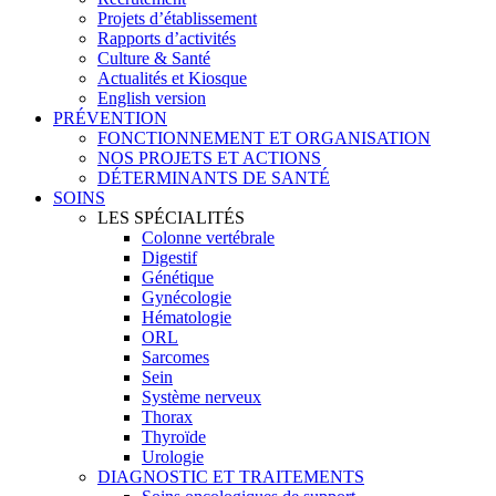
Projets d’établissement
Rapports d’activités
Culture & Santé
Actualités et Kiosque
English version
PRÉVENTION
FONCTIONNEMENT ET ORGANISATION
NOS PROJETS ET ACTIONS
DÉTERMINANTS DE SANTÉ
SOINS
LES SPÉCIALITÉS
Colonne vertébrale
Digestif
Génétique
Gynécologie
Hématologie
ORL
Sarcomes
Sein
Système nerveux
Thorax
Thyroïde
Urologie
DIAGNOSTIC ET TRAITEMENTS