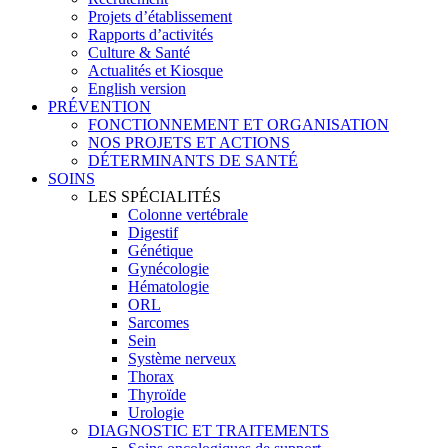
Projets d’établissement
Rapports d’activités
Culture & Santé
Actualités et Kiosque
English version
PRÉVENTION
FONCTIONNEMENT ET ORGANISATION
NOS PROJETS ET ACTIONS
DÉTERMINANTS DE SANTÉ
SOINS
LES SPÉCIALITÉS
Colonne vertébrale
Digestif
Génétique
Gynécologie
Hématologie
ORL
Sarcomes
Sein
Système nerveux
Thorax
Thyroïde
Urologie
DIAGNOSTIC ET TRAITEMENTS