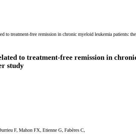
ated to treatment-free remission in chronic myeloid leukemia patients: t
related to treatment-free remission in chron
er study
 Durrieu F, Mahon FX, Etienne G, Fabères C,