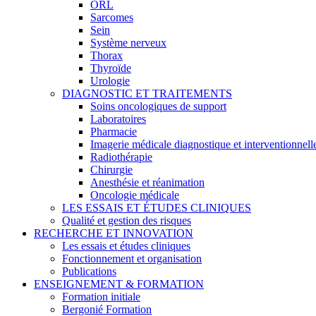
ORL
Sarcomes
Sein
Système nerveux
Thorax
Thyroïde
Urologie
DIAGNOSTIC ET TRAITEMENTS
Soins oncologiques de support
Laboratoires
Pharmacie
Imagerie médicale diagnostique et interventionnell
Radiothérapie
Chirurgie
Anesthésie et réanimation
Oncologie médicale
LES ESSAIS ET ÉTUDES CLINIQUES
Qualité et gestion des risques
RECHERCHE ET INNOVATION
Les essais et études cliniques
Fonctionnement et organisation
Publications
ENSEIGNEMENT & FORMATION
Formation initiale
Bergonié Formation