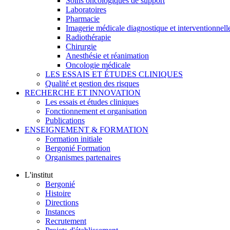
Soins oncologiques de support
Laboratoires
Pharmacie
Imagerie médicale diagnostique et interventionnell
Radiothérapie
Chirurgie
Anesthésie et réanimation
Oncologie médicale
LES ESSAIS ET ÉTUDES CLINIQUES
Qualité et gestion des risques
RECHERCHE ET INNOVATION
Les essais et études cliniques
Fonctionnement et organisation
Publications
ENSEIGNEMENT & FORMATION
Formation initiale
Bergonié Formation
Organismes partenaires
L'institut
Bergonié
Histoire
Directions
Instances
Recrutement