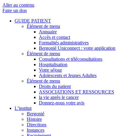
Aller au contenu
Faire un don
GUIDE PATIENT
Élément de menu
Annuaire
Accès et contact
Formalités administratives
Bergonié Uniconnect : votre application
Élément de menu
Consultations et téléconsultations
Hospitalisation
Votre séjour
Adolescents et Jeunes Adultes
Élément de menu
Droits du patient
ASSOCIATIONS ET RESSOURCES
la vie après le cancer
Donnez-nous votre avis
L’institut
Bergonié
Histoire
Directions
Instances
Recrutement