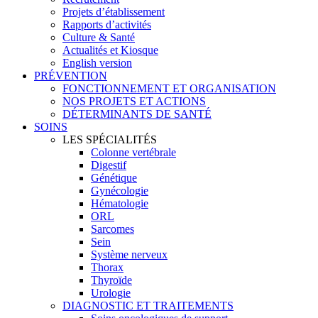
Projets d’établissement
Rapports d’activités
Culture & Santé
Actualités et Kiosque
English version
PRÉVENTION
FONCTIONNEMENT ET ORGANISATION
NOS PROJETS ET ACTIONS
DÉTERMINANTS DE SANTÉ
SOINS
LES SPÉCIALITÉS
Colonne vertébrale
Digestif
Génétique
Gynécologie
Hématologie
ORL
Sarcomes
Sein
Système nerveux
Thorax
Thyroïde
Urologie
DIAGNOSTIC ET TRAITEMENTS