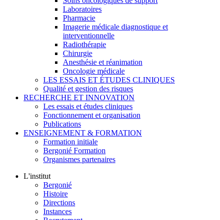
Soins oncologiques de support
Laboratoires
Pharmacie
Imagerie médicale diagnostique et
interventionnelle
Radiothérapie
Chirurgie
Anesthésie et réanimation
Oncologie médicale
LES ESSAIS ET ÉTUDES CLINIQUES
Qualité et gestion des risques
RECHERCHE ET INNOVATION
Les essais et études cliniques
Fonctionnement et organisation
Publications
ENSEIGNEMENT & FORMATION
Formation initiale
Bergonié Formation
Organismes partenaires
L'institut
Bergonié
Histoire
Directions
Instances