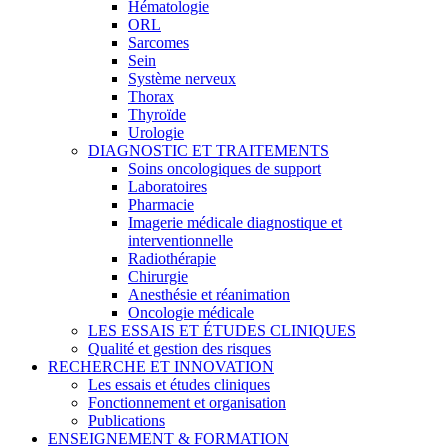
Hématologie
ORL
Sarcomes
Sein
Système nerveux
Thorax
Thyroïde
Urologie
DIAGNOSTIC ET TRAITEMENTS
Soins oncologiques de support
Laboratoires
Pharmacie
Imagerie médicale diagnostique et
interventionnelle
Radiothérapie
Chirurgie
Anesthésie et réanimation
Oncologie médicale
LES ESSAIS ET ÉTUDES CLINIQUES
Qualité et gestion des risques
RECHERCHE ET INNOVATION
Les essais et études cliniques
Fonctionnement et organisation
Publications
ENSEIGNEMENT & FORMATION