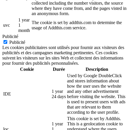
collected including the number visitors, the source
where they have come from, and the pages visted in
an anonymous form.
1 year
The cookie is set by addthis.com to determine the
uvc
1
usage of Addthis.com service.
month
Publicité
Publicité
Les cookies publicitaires sont utilisés pour fournir aux visiteurs des
publicités et des campagnes marketing pertinentes. Ces cookies
suivent les visiteurs sur les sites Web et collectent des informations
pour fournir des publicités personnalisées.
Cookie
Durée
Description
Used by Google DoubleClick
and stores information about
how the user uses the website
1 year
and any other advertisement
IDE
24 days
before visiting the website. This
is used to present users with ads
that are relevant to them
according to the user profile.
This cookie is set by Addthis.
1 year
This is a geolocation cookie to
loc
1
understand where the users