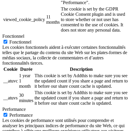
"Performance".
The cookie is set by the GDPR
Cookie Consent plugin and is used
11
viewed_cookie_policy
to store whether or not user has
months
consented to the use of cookies. It
does not store any personal data.
Fonctionnel
Fonctionnel
Les cookies fonctionnels aident à exécuter certaines fonctionnalités
telles que le partage du contenu du site Web sur les plates-formes de
médias sociaux, la collecte de commentaires et d’autres
fonctionnalités tierces.
Cookie
Durée
Description
1 year
This cookie is set by Addthis to make sure you see
__atuvc
1
the updated count if you share a page and return to
month
it before our share count cache is updated.
This cookie is set by Addthis to make sure you see
30
__atuvs
the updated count if you share a page and return to
minutes
it before our share count cache is updated.
Performance
Performance
Les cookies de performance sont utilisés pour comprendre et
analyser les principaux indices de performance du site Web, ce qui
contribue à offrir une meilleure expérience utilisateur aux visiteurs.