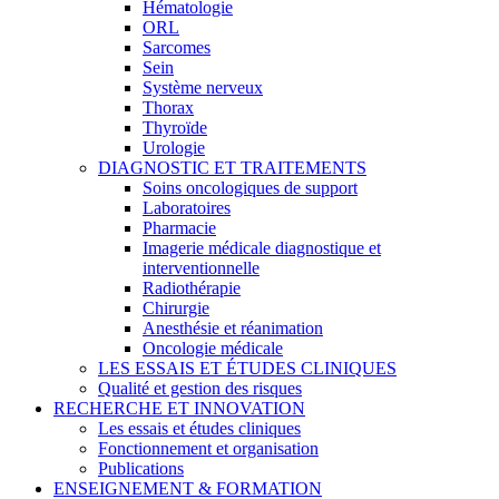
Hématologie
ORL
Sarcomes
Sein
Système nerveux
Thorax
Thyroïde
Urologie
DIAGNOSTIC ET TRAITEMENTS
Soins oncologiques de support
Laboratoires
Pharmacie
Imagerie médicale diagnostique et
interventionnelle
Radiothérapie
Chirurgie
Anesthésie et réanimation
Oncologie médicale
LES ESSAIS ET ÉTUDES CLINIQUES
Qualité et gestion des risques
RECHERCHE ET INNOVATION
Les essais et études cliniques
Fonctionnement et organisation
Publications
ENSEIGNEMENT & FORMATION