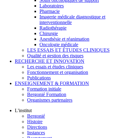
Soins oncologiques de support
Laboratoires
Pharmacie
Imagerie médicale diagnostique et
interventionnelle
Radiothérapie
Chirurgie
Anesthésie et réanimation
Oncologie médicale
LES ESSAIS ET ÉTUDES CLINIQUES
Qualité et gestion des risques
RECHERCHE ET INNOVATION
Les essais et études cliniques
Fonctionnement et organisation
Publications
ENSEIGNEMENT & FORMATION
Formation initiale
Bergonié Formation
Organismes partenaires
L'institut
Bergonié
Histoire
Directions
Instances