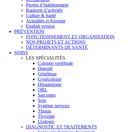
Projets d’établissement
Rapports d’activités
Culture & Santé
Actualités et Kiosque
English version
PRÉVENTION
FONCTIONNEMENT ET ORGANISATION
NOS PROJETS ET ACTIONS
DÉTERMINANTS DE SANTÉ
SOINS
LES SPÉCIALITÉS
Colonne vertébrale
Digestif
Génétique
Gynécologie
Hématologie
ORL
Sarcomes
Sein
Système nerveux
Thorax
Thyroïde
Urologie
DIAGNOSTIC ET TRAITEMENTS