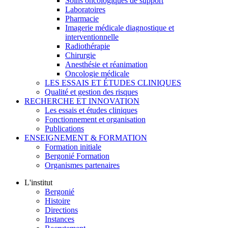
Soins oncologiques de support
Laboratoires
Pharmacie
Imagerie médicale diagnostique et
interventionnelle
Radiothérapie
Chirurgie
Anesthésie et réanimation
Oncologie médicale
LES ESSAIS ET ÉTUDES CLINIQUES
Qualité et gestion des risques
RECHERCHE ET INNOVATION
Les essais et études cliniques
Fonctionnement et organisation
Publications
ENSEIGNEMENT & FORMATION
Formation initiale
Bergonié Formation
Organismes partenaires
L'institut
Bergonié
Histoire
Directions
Instances