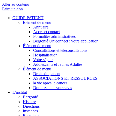
Aller au contenu
Faire un don
GUIDE PATIENT
Élément de menu
Annuaire
Accès et contact
Formalités administratives
Bergonié Uniconnect : votre application
Élément de menu
Consultations et téléconsultations
Hospitalisation
Votre séjour
Adolescents et Jeunes Adultes
Élément de menu
Droits du patient
ASSOCIATIONS ET RESSOURCES
la vie après le cancer
Donnez-nous votre avis
L’institut
Bergonié
Histoire
Directions
Instances
Recrutement