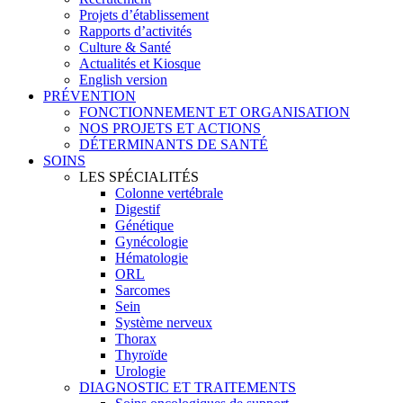
Projets d’établissement
Rapports d’activités
Culture & Santé
Actualités et Kiosque
English version
PRÉVENTION
FONCTIONNEMENT ET ORGANISATION
NOS PROJETS ET ACTIONS
DÉTERMINANTS DE SANTÉ
SOINS
LES SPÉCIALITÉS
Colonne vertébrale
Digestif
Génétique
Gynécologie
Hématologie
ORL
Sarcomes
Sein
Système nerveux
Thorax
Thyroïde
Urologie
DIAGNOSTIC ET TRAITEMENTS