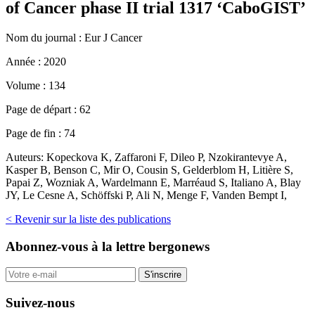
of Cancer phase II trial 1317 ‘CaboGIST’
Nom du journal :
Eur J Cancer
Année :
2020
Volume :
134
Page de départ :
62
Page de fin :
74
Auteurs:
Kopeckova K, Zaffaroni F, Dileo P, Nzokirantevye A,
Kasper B, Benson C, Mir O, Cousin S, Gelderblom H, Litière S,
Papai Z, Wozniak A, Wardelmann E, Marréaud S, Italiano A, Blay
JY, Le Cesne A, Schöffski P, Ali N, Menge F, Vanden Bempt I,
< Revenir sur la liste des publications
Abonnez-vous
à la lettre bergonews
S'inscrire
Suivez-nous