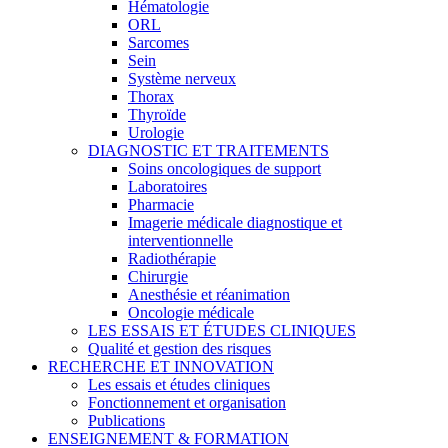
Hématologie
ORL
Sarcomes
Sein
Système nerveux
Thorax
Thyroïde
Urologie
DIAGNOSTIC ET TRAITEMENTS
Soins oncologiques de support
Laboratoires
Pharmacie
Imagerie médicale diagnostique et
interventionnelle
Radiothérapie
Chirurgie
Anesthésie et réanimation
Oncologie médicale
LES ESSAIS ET ÉTUDES CLINIQUES
Qualité et gestion des risques
RECHERCHE ET INNOVATION
Les essais et études cliniques
Fonctionnement et organisation
Publications
ENSEIGNEMENT & FORMATION