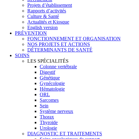
Projets d’établissement
Rapports d’activités
Culture & Santé
Actualités et Kiosque
English version
PRÉVENTION
FONCTIONNEMENT ET ORGANISATION
NOS PROJETS ET ACTIONS
DÉTERMINANTS DE SANTÉ
SOINS
LES SPÉCIALITÉS
Colonne vertébrale
Digestif
Génétique
Gynécologie
Hématologie
ORL
Sarcomes
Sein
Système nerveux
Thorax
Thyroïde
Urologie
DIAGNOSTIC ET TRAITEMENTS