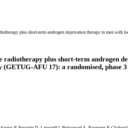
adiotherapy plus short-term androgen deprivation therapy in men with 
e radiotherapy plus short-term androgen de
omy (GETUG-AFU 17): a randomised, phase 3 
S, Sargos P, Pasquier D, Latorzeff I, Benyoucef A, Baumann P, Chabau