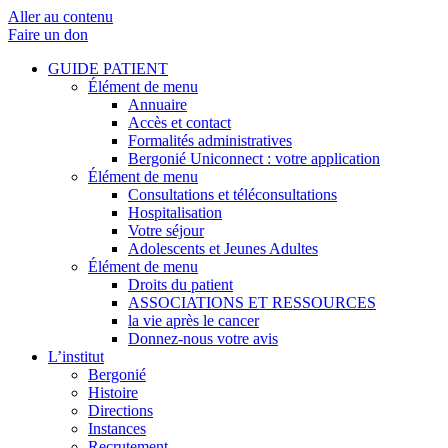
Aller au contenu
Faire un don
GUIDE PATIENT
Élément de menu
Annuaire
Accès et contact
Formalités administratives
Bergonié Uniconnect : votre application
Élément de menu
Consultations et téléconsultations
Hospitalisation
Votre séjour
Adolescents et Jeunes Adultes
Élément de menu
Droits du patient
ASSOCIATIONS ET RESSOURCES
la vie après le cancer
Donnez-nous votre avis
L’institut
Bergonié
Histoire
Directions
Instances
Recrutement