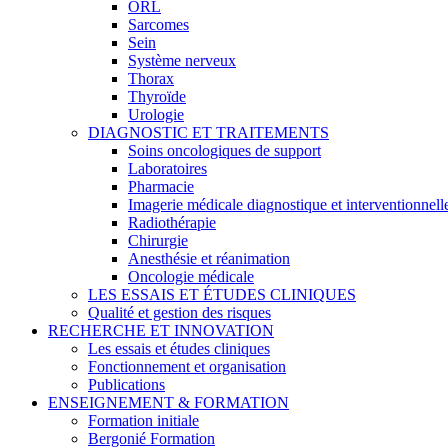
ORL
Sarcomes
Sein
Système nerveux
Thorax
Thyroïde
Urologie
DIAGNOSTIC ET TRAITEMENTS
Soins oncologiques de support
Laboratoires
Pharmacie
Imagerie médicale diagnostique et interventionnell
Radiothérapie
Chirurgie
Anesthésie et réanimation
Oncologie médicale
LES ESSAIS ET ÉTUDES CLINIQUES
Qualité et gestion des risques
RECHERCHE ET INNOVATION
Les essais et études cliniques
Fonctionnement et organisation
Publications
ENSEIGNEMENT & FORMATION
Formation initiale
Bergonié Formation