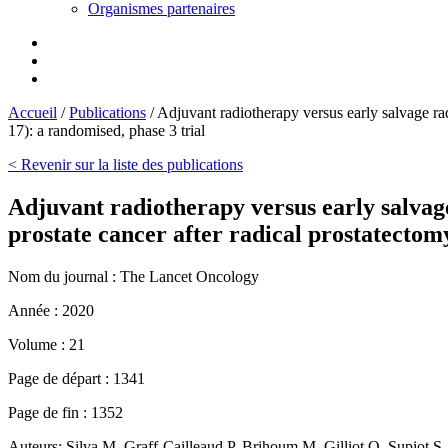
Organismes partenaires
Accueil
/
Publications
/
Adjuvant radiotherapy versus early salvage r
17): a randomised, phase 3 trial
< Revenir sur la liste des publications
Adjuvant radiotherapy versus early salvag
prostate cancer after radical prostatect
Nom du journal :
The Lancet Oncology
Année :
2020
Volume :
21
Page de départ :
1341
Page de fin :
1352
Auteurs:
Silva M, Graff-Cailleaud P, Brihoum M, Gilliot O, Supiot 