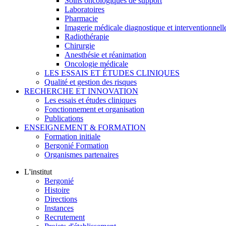
Soins oncologiques de support
Laboratoires
Pharmacie
Imagerie médicale diagnostique et interventionnell
Radiothérapie
Chirurgie
Anesthésie et réanimation
Oncologie médicale
LES ESSAIS ET ÉTUDES CLINIQUES
Qualité et gestion des risques
RECHERCHE ET INNOVATION
Les essais et études cliniques
Fonctionnement et organisation
Publications
ENSEIGNEMENT & FORMATION
Formation initiale
Bergonié Formation
Organismes partenaires
L'institut
Bergonié
Histoire
Directions
Instances
Recrutement