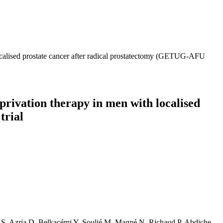
localised prostate cancer after radical prostatectomy (GETUG-AFU
privation therapy in men with localised
trial
d S, Azria D, Belkacémi Y, Soulié M, Magné N, Richaud P, Abdiche