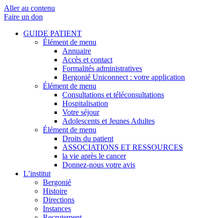
Aller au contenu
Faire un don
GUIDE PATIENT
Élément de menu
Annuaire
Accès et contact
Formalités administratives
Bergonié Uniconnect : votre application
Élément de menu
Consultations et téléconsultations
Hospitalisation
Votre séjour
Adolescents et Jeunes Adultes
Élément de menu
Droits du patient
ASSOCIATIONS ET RESSOURCES
la vie après le cancer
Donnez-nous votre avis
L’institut
Bergonié
Histoire
Directions
Instances
Recrutement