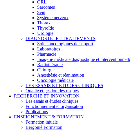
ORL
Sarcomes
Sein
Système nerveux
Thorax
Thyroïde
Urologie
DIAGNOSTIC ET TRAITEMENTS
Soins oncologiques de support
Laboratoires
Pharmacie
Imagerie médicale diagnostique et interventionnell
Radiothérapie
Chirurgie
Anesthésie et réanimation
Oncologie médicale
LES ESSAIS ET ÉTUDES CLINIQUES
Qualité et gestion des risques
RECHERCHE ET INNOVATION
Les essais et études cliniques
Fonctionnement et organisation
Publications
ENSEIGNEMENT & FORMATION
Formation initiale
Bergonié Formation