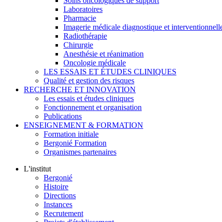
Soins oncologiques de support
Laboratoires
Pharmacie
Imagerie médicale diagnostique et interventionnell
Radiothérapie
Chirurgie
Anesthésie et réanimation
Oncologie médicale
LES ESSAIS ET ÉTUDES CLINIQUES
Qualité et gestion des risques
RECHERCHE ET INNOVATION
Les essais et études cliniques
Fonctionnement et organisation
Publications
ENSEIGNEMENT & FORMATION
Formation initiale
Bergonié Formation
Organismes partenaires
L'institut
Bergonié
Histoire
Directions
Instances
Recrutement