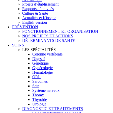
Projets d’établissement
Rapports d’activités
Culture & Santé
Actualités et Kiosque
English version
PRÉVENTION
FONCTIONNEMENT ET ORGANISATION
NOS PROJETS ET ACTIONS
DÉTERMINANTS DE SANTÉ
SOINS
LES SPÉCIALITÉS
Colonne vertébrale
Digestif
Génétique
Gynécologie
Hématologie
ORL
Sarcomes
Sein
Système nerveux
Thorax
Thyroïde
Urologie
DIAGNOSTIC ET TRAITEMENTS