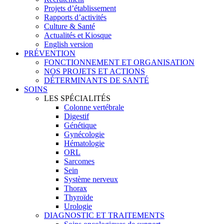
Projets d’établissement
Rapports d’activités
Culture & Santé
Actualités et Kiosque
English version
PRÉVENTION
FONCTIONNEMENT ET ORGANISATION
NOS PROJETS ET ACTIONS
DÉTERMINANTS DE SANTÉ
SOINS
LES SPÉCIALITÉS
Colonne vertébrale
Digestif
Génétique
Gynécologie
Hématologie
ORL
Sarcomes
Sein
Système nerveux
Thorax
Thyroïde
Urologie
DIAGNOSTIC ET TRAITEMENTS