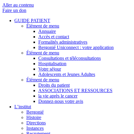
Aller au contenu
Faire un don
GUIDE PATIENT
Élément de menu
Annuaire
Accès et contact
Formalités administratives
Bergonié Uniconnect : votre application
Élément de menu
Consultations et téléconsultations
Hospitalisation
Votre séjour
Adolescents et Jeunes Adultes
Élément de menu
Droits du patient
ASSOCIATIONS ET RESSOURCES
la vie après le cancer
Donnez-nous votre avis
L’institut
Bergonié
Histoire
Directions
Instances
Recrutement