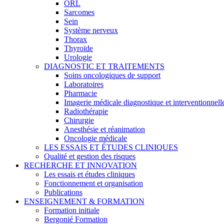
ORL
Sarcomes
Sein
Système nerveux
Thorax
Thyroïde
Urologie
DIAGNOSTIC ET TRAITEMENTS
Soins oncologiques de support
Laboratoires
Pharmacie
Imagerie médicale diagnostique et interventionnell
Radiothérapie
Chirurgie
Anesthésie et réanimation
Oncologie médicale
LES ESSAIS ET ÉTUDES CLINIQUES
Qualité et gestion des risques
RECHERCHE ET INNOVATION
Les essais et études cliniques
Fonctionnement et organisation
Publications
ENSEIGNEMENT & FORMATION
Formation initiale
Bergonié Formation