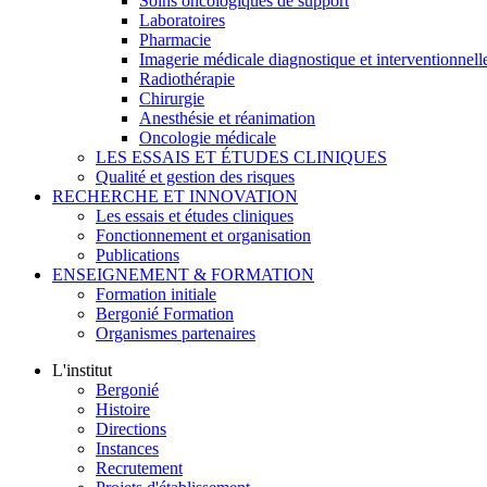
Soins oncologiques de support
Laboratoires
Pharmacie
Imagerie médicale diagnostique et interventionnell
Radiothérapie
Chirurgie
Anesthésie et réanimation
Oncologie médicale
LES ESSAIS ET ÉTUDES CLINIQUES
Qualité et gestion des risques
RECHERCHE ET INNOVATION
Les essais et études cliniques
Fonctionnement et organisation
Publications
ENSEIGNEMENT & FORMATION
Formation initiale
Bergonié Formation
Organismes partenaires
L'institut
Bergonié
Histoire
Directions
Instances
Recrutement