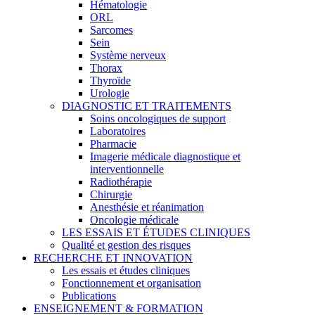
Hématologie
ORL
Sarcomes
Sein
Système nerveux
Thorax
Thyroïde
Urologie
DIAGNOSTIC ET TRAITEMENTS
Soins oncologiques de support
Laboratoires
Pharmacie
Imagerie médicale diagnostique et
interventionnelle
Radiothérapie
Chirurgie
Anesthésie et réanimation
Oncologie médicale
LES ESSAIS ET ÉTUDES CLINIQUES
Qualité et gestion des risques
RECHERCHE ET INNOVATION
Les essais et études cliniques
Fonctionnement et organisation
Publications
ENSEIGNEMENT & FORMATION