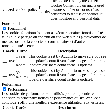
The cookie is set by the GDPR
Cookie Consent plugin and is used
11
viewed_cookie_policy
to store whether or not user has
months
consented to the use of cookies. It
does not store any personal data.
Fonctionnel
Fonctionnel
Les cookies fonctionnels aident à exécuter certaines fonctionnalités
telles que le partage du contenu du site Web sur les plates-formes de
médias sociaux, la collecte de commentaires et d’autres
fonctionnalités tierces.
Cookie
Durée
Description
1 year
This cookie is set by Addthis to make sure you see
__atuvc
1
the updated count if you share a page and return to
month
it before our share count cache is updated.
This cookie is set by Addthis to make sure you see
30
__atuvs
the updated count if you share a page and return to
minutes
it before our share count cache is updated.
Performance
Performance
Les cookies de performance sont utilisés pour comprendre et
analyser les principaux indices de performance du site Web, ce qui
contribue à offrir une meilleure expérience utilisateur aux visiteurs.
Cookie
Durée
Description