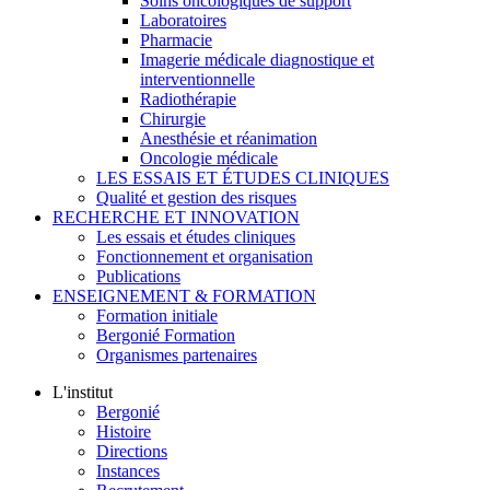
Soins oncologiques de support
Laboratoires
Pharmacie
Imagerie médicale diagnostique et
interventionnelle
Radiothérapie
Chirurgie
Anesthésie et réanimation
Oncologie médicale
LES ESSAIS ET ÉTUDES CLINIQUES
Qualité et gestion des risques
RECHERCHE ET INNOVATION
Les essais et études cliniques
Fonctionnement et organisation
Publications
ENSEIGNEMENT & FORMATION
Formation initiale
Bergonié Formation
Organismes partenaires
L'institut
Bergonié
Histoire
Directions
Instances