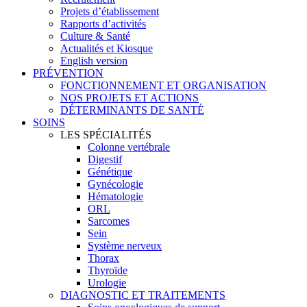
Projets d’établissement
Rapports d’activités
Culture & Santé
Actualités et Kiosque
English version
PRÉVENTION
FONCTIONNEMENT ET ORGANISATION
NOS PROJETS ET ACTIONS
DÉTERMINANTS DE SANTÉ
SOINS
LES SPÉCIALITÉS
Colonne vertébrale
Digestif
Génétique
Gynécologie
Hématologie
ORL
Sarcomes
Sein
Système nerveux
Thorax
Thyroïde
Urologie
DIAGNOSTIC ET TRAITEMENTS