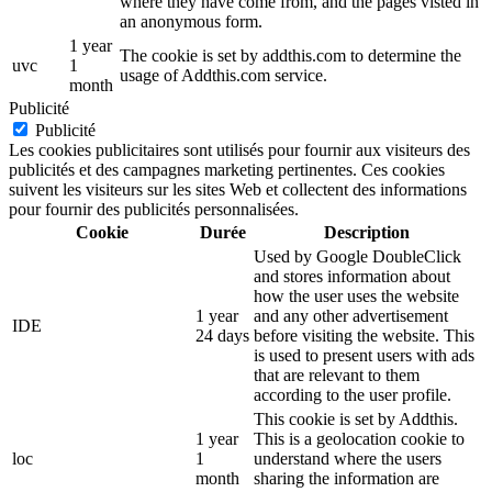
where they have come from, and the pages visted in
an anonymous form.
1 year
The cookie is set by addthis.com to determine the
uvc
1
usage of Addthis.com service.
month
Publicité
Publicité
Les cookies publicitaires sont utilisés pour fournir aux visiteurs des
publicités et des campagnes marketing pertinentes. Ces cookies
suivent les visiteurs sur les sites Web et collectent des informations
pour fournir des publicités personnalisées.
Cookie
Durée
Description
Used by Google DoubleClick
and stores information about
how the user uses the website
1 year
and any other advertisement
IDE
24 days
before visiting the website. This
is used to present users with ads
that are relevant to them
according to the user profile.
This cookie is set by Addthis.
1 year
This is a geolocation cookie to
loc
1
understand where the users
month
sharing the information are