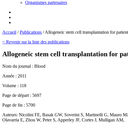
Organismes partenaires
Accueil
/
Publications
/
Allogeneic stem cell transplantation for pat
< Revenir sur la liste des publications
Allogeneic stem cell transplantation for
Nom du journal :
Blood
Année :
2011
Volume :
118
Page de départ :
5697
Page de fin :
5700
Auteurs:
Nicolini FE, Basak GW, Soverini S, Martinelli G, Mauro M
Olavarria E, Zhou W, Peter S, Apperley JF, Cortes J, Mulligan AM,