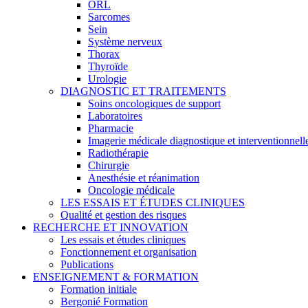
ORL
Sarcomes
Sein
Système nerveux
Thorax
Thyroïde
Urologie
DIAGNOSTIC ET TRAITEMENTS
Soins oncologiques de support
Laboratoires
Pharmacie
Imagerie médicale diagnostique et interventionnell
Radiothérapie
Chirurgie
Anesthésie et réanimation
Oncologie médicale
LES ESSAIS ET ÉTUDES CLINIQUES
Qualité et gestion des risques
RECHERCHE ET INNOVATION
Les essais et études cliniques
Fonctionnement et organisation
Publications
ENSEIGNEMENT & FORMATION
Formation initiale
Bergonié Formation