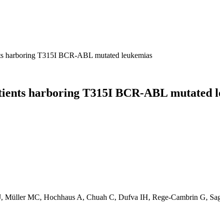
ients harboring T315I BCR-ABL mutated leukemias
 patients harboring T315I BCR-ABL mutated 
J, Müller MC, Hochhaus A, Chuah C, Dufva IH, Rege-Cambrin G, Sagli