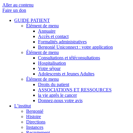
Aller au contenu
Faire un don
GUIDE PATIENT
Élément de menu
Annuaire
Accès et contact
Formalités administratives
Bergonié Uniconnect : votre application
Élément de menu
Consultations et téléconsultations
Hospitalisation
Votre séjour
Adolescents et Jeunes Adultes
Élément de menu
Droits du patient
ASSOCIATIONS ET RESSOURCES
la vie après le cancer
Donnez-nous votre avis
L’institut
Bergonié
Histoire
Directions
Instances
Recrutement