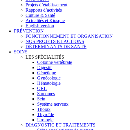
Projets d’établissement
Rapports d’activités
Culture & Santé
Actualités et Kiosque
English version
PRÉVENTION
FONCTIONNEMENT ET ORGANISATION
NOS PROJETS ET ACTIONS
DÉTERMINANTS DE SANTÉ
SOINS
LES SPÉCIALITÉS
Colonne vertébrale
Digestif
Génétique
Gynécologie
Hématologie
ORL
Sarcomes
Sein
Système nerveux
Thorax
Thyroïde
Urologie
DIAGNOSTIC ET TRAITEMENTS