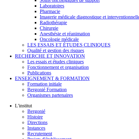
Soins oncologiques de support
Laboratoires
Pharmacie
Imagerie médicale diagnostique et interventionnell
Radiothérapie
Chirurgie
Anesthésie et réanimation
Oncologie médicale
LES ESSAIS ET ÉTUDES CLINIQUES
Qualité et gestion des risques
RECHERCHE ET INNOVATION
Les essais et études cliniques
Fonctionnement et organisation
Publications
ENSEIGNEMENT & FORMATION
Formation initiale
Bergonié Formation
Organismes partenaires
L'institut
Bergonié
Histoire
Directions
Instances
Recrutement