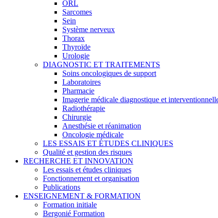
ORL
Sarcomes
Sein
Système nerveux
Thorax
Thyroïde
Urologie
DIAGNOSTIC ET TRAITEMENTS
Soins oncologiques de support
Laboratoires
Pharmacie
Imagerie médicale diagnostique et interventionnell
Radiothérapie
Chirurgie
Anesthésie et réanimation
Oncologie médicale
LES ESSAIS ET ÉTUDES CLINIQUES
Qualité et gestion des risques
RECHERCHE ET INNOVATION
Les essais et études cliniques
Fonctionnement et organisation
Publications
ENSEIGNEMENT & FORMATION
Formation initiale
Bergonié Formation