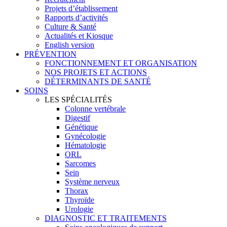
Projets d’établissement
Rapports d’activités
Culture & Santé
Actualités et Kiosque
English version
PRÉVENTION
FONCTIONNEMENT ET ORGANISATION
NOS PROJETS ET ACTIONS
DÉTERMINANTS DE SANTÉ
SOINS
LES SPÉCIALITÉS
Colonne vertébrale
Digestif
Génétique
Gynécologie
Hématologie
ORL
Sarcomes
Sein
Système nerveux
Thorax
Thyroïde
Urologie
DIAGNOSTIC ET TRAITEMENTS