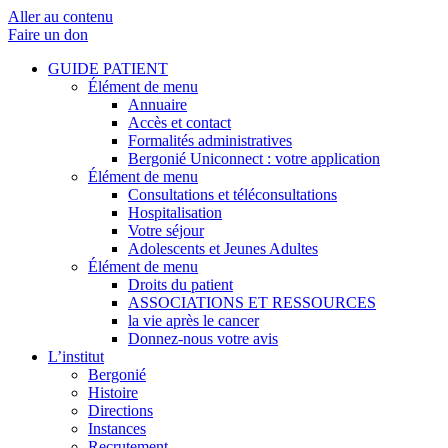
Aller au contenu
Faire un don
GUIDE PATIENT
Élément de menu
Annuaire
Accès et contact
Formalités administratives
Bergonié Uniconnect : votre application
Élément de menu
Consultations et téléconsultations
Hospitalisation
Votre séjour
Adolescents et Jeunes Adultes
Élément de menu
Droits du patient
ASSOCIATIONS ET RESSOURCES
la vie après le cancer
Donnez-nous votre avis
L’institut
Bergonié
Histoire
Directions
Instances
Recrutement