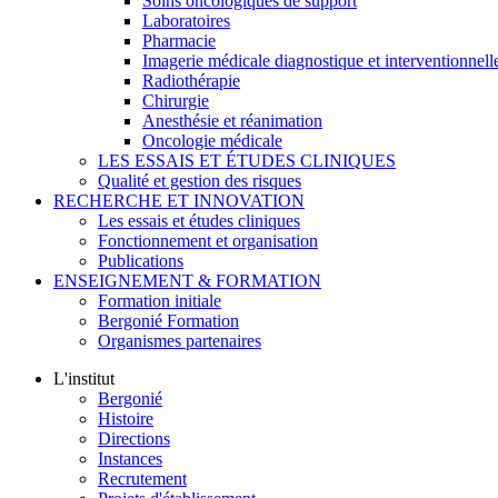
Soins oncologiques de support
Laboratoires
Pharmacie
Imagerie médicale diagnostique et interventionnell
Radiothérapie
Chirurgie
Anesthésie et réanimation
Oncologie médicale
LES ESSAIS ET ÉTUDES CLINIQUES
Qualité et gestion des risques
RECHERCHE ET INNOVATION
Les essais et études cliniques
Fonctionnement et organisation
Publications
ENSEIGNEMENT & FORMATION
Formation initiale
Bergonié Formation
Organismes partenaires
L'institut
Bergonié
Histoire
Directions
Instances
Recrutement