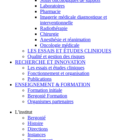
Soins oncologiques de support
Laboratoires
Pharmacie
Imagerie médicale diagnostique et
interventionnelle
Radiothérapie
Chirurgie
Anesthésie et réanimation
Oncologie médicale
LES ESSAIS ET ÉTUDES CLINIQUES
Qualité et gestion des risques
RECHERCHE ET INNOVATION
Les essais et études cliniques
Fonctionnement et organisation
Publications
ENSEIGNEMENT & FORMATION
Formation initiale
Bergonié Formation
Organismes partenaires
L'institut
Bergonié
Histoire
Directions
Instances