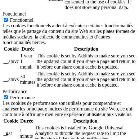
consented to the use of cookies. It
does not store any personal data.
Fonctionnel
Fonctionnel
Les cookies fonctionnels aident à exécuter certaines fonctionnalités
telles que le partage du contenu du site Web sur les plates-formes de
médias sociaux, la collecte de commentaires et d’autres
fonctionnalités tierces.
Cookie
Durée
Description
1 year
This cookie is set by Addthis to make sure you see
__atuvc
1
the updated count if you share a page and return to
month
it before our share count cache is updated.
This cookie is set by Addthis to make sure you see
30
__atuvs
the updated count if you share a page and return to
minutes
it before our share count cache is updated.
Performance
Performance
Les cookies de performance sont utilisés pour comprendre et
analyser les principaux indices de performance du site Web, ce qui
contribue à offrir une meilleure expérience utilisateur aux visiteurs.
Cookie
Durée
Description
This cookies is installed by Google Universal
1
_gat
Analytics to throttle the request rate to limit the
minute
colllection of data on high traffic sites.