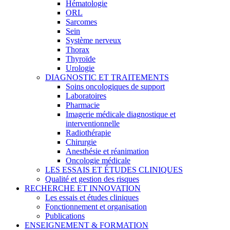
Hématologie
ORL
Sarcomes
Sein
Système nerveux
Thorax
Thyroïde
Urologie
DIAGNOSTIC ET TRAITEMENTS
Soins oncologiques de support
Laboratoires
Pharmacie
Imagerie médicale diagnostique et
interventionnelle
Radiothérapie
Chirurgie
Anesthésie et réanimation
Oncologie médicale
LES ESSAIS ET ÉTUDES CLINIQUES
Qualité et gestion des risques
RECHERCHE ET INNOVATION
Les essais et études cliniques
Fonctionnement et organisation
Publications
ENSEIGNEMENT & FORMATION