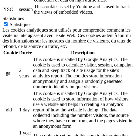
This cookies is set by Youtube and is used to track
YSC
session
the views of embedded videos.
Statistiques
Statistiques
Les cookies analytiques sont utilisés pour comprendre comment les
visiteurs interagissent avec le site Web. Ces cookies aident à fournir
des informations sur les mesures du nombre de visiteurs, du taux de
rebond, de la source du trafic, etc.
Cookie
Durée
Description
This cookie is installed by Google Analytics. The
cookie is used to calculate visitor, session, campaign
2
data and keep track of site usage for the site's
_ga
years
analytics report. The cookies store information
anonymously and assign a randomly generated
number to identify unique visitors.
This cookie is installed by Google Analytics. The
cookie is used to store information of how visitors
use a website and helps in creating an analytics
_gid
1 day
report of how the website is doing. The data
collected including the number visitors, the source
where they have come from, and the pages visted in
an anonymous form.
1 year
The cookie is set by addthis.com to determine the