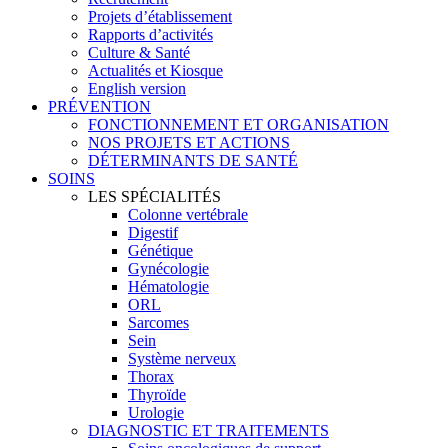
Projets d’établissement
Rapports d’activités
Culture & Santé
Actualités et Kiosque
English version
PRÉVENTION
FONCTIONNEMENT ET ORGANISATION
NOS PROJETS ET ACTIONS
DÉTERMINANTS DE SANTÉ
SOINS
LES SPÉCIALITÉS
Colonne vertébrale
Digestif
Génétique
Gynécologie
Hématologie
ORL
Sarcomes
Sein
Système nerveux
Thorax
Thyroïde
Urologie
DIAGNOSTIC ET TRAITEMENTS