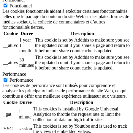
Fonctionnel
Les cookies fonctionnels aident à exécuter certaines fonctionnalités
telles que le partage du contenu du site Web sur les plates-formes de
médias sociaux, la collecte de commentaires et d’autres
fonctionnalités tierces.
Cookie
Durée
Description
1 year
This cookie is set by Addthis to make sure you see
__atuvc
1
the updated count if you share a page and return to
month
it before our share count cache is updated.
This cookie is set by Addthis to make sure you see
30
__atuvs
the updated count if you share a page and return to
minutes
it before our share count cache is updated.
Performance
Performance
Les cookies de performance sont utilisés pour comprendre et
analyser les principaux indices de performance du site Web, ce qui
contribue à offrir une meilleure expérience utilisateur aux visiteurs.
Cookie
Durée
Description
This cookies is installed by Google Universal
1
_gat
Analytics to throttle the request rate to limit the
minute
colllection of data on high traffic sites.
This cookies is set by Youtube and is used to track
YSC
session
the views of embedded videos.