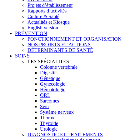
Projets d’établissement
Rapports d’activités
Culture & Santé
Actualités et Kiosque
English version
PRÉVENTION
FONCTIONNEMENT ET ORGANISATION
NOS PROJETS ET ACTIONS
DÉTERMINANTS DE SANTÉ
SOINS
LES SPÉCIALITÉS
Colonne vertébrale
Digestif
Génétique
Gynécologie
Hématologie
ORL
Sarcomes
Sein
Système nerveux
Thorax
Thyroïde
Urologie
DIAGNOSTIC ET TRAITEMENTS