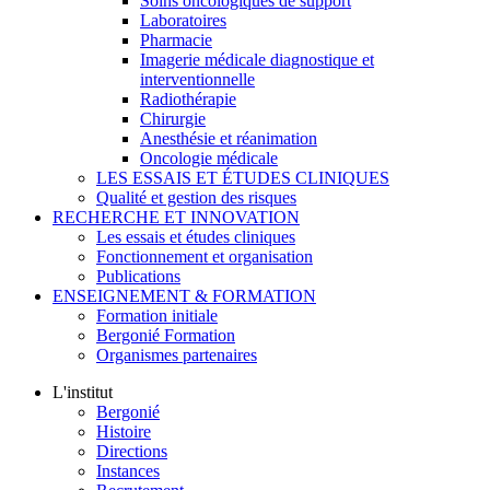
Soins oncologiques de support
Laboratoires
Pharmacie
Imagerie médicale diagnostique et
interventionnelle
Radiothérapie
Chirurgie
Anesthésie et réanimation
Oncologie médicale
LES ESSAIS ET ÉTUDES CLINIQUES
Qualité et gestion des risques
RECHERCHE ET INNOVATION
Les essais et études cliniques
Fonctionnement et organisation
Publications
ENSEIGNEMENT & FORMATION
Formation initiale
Bergonié Formation
Organismes partenaires
L'institut
Bergonié
Histoire
Directions
Instances