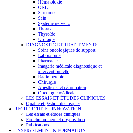
Hématologie
ORL
Sarcomes
Sein
Système nerveux
Thorax
Thyroïde
Urologie
DIAGNOSTIC ET TRAITEMENTS
Soins oncologiques de support
Laboratoires
Pharmacie
Imagerie médicale diagnostique et
interventionnelle
Radiothérapie
Chirurgie
Anesthésie et réanimation
Oncologie médicale
LES ESSAIS ET ÉTUDES CLINIQUES
Qualité et gestion des risques
RECHERCHE ET INNOVATION
Les essais et études cliniques
Fonctionnement et organisation
Publications
ENSEIGNEMENT & FORMATION