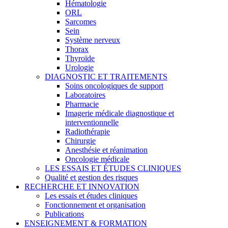
Hématologie
ORL
Sarcomes
Sein
Système nerveux
Thorax
Thyroïde
Urologie
DIAGNOSTIC ET TRAITEMENTS
Soins oncologiques de support
Laboratoires
Pharmacie
Imagerie médicale diagnostique et
interventionnelle
Radiothérapie
Chirurgie
Anesthésie et réanimation
Oncologie médicale
LES ESSAIS ET ÉTUDES CLINIQUES
Qualité et gestion des risques
RECHERCHE ET INNOVATION
Les essais et études cliniques
Fonctionnement et organisation
Publications
ENSEIGNEMENT & FORMATION