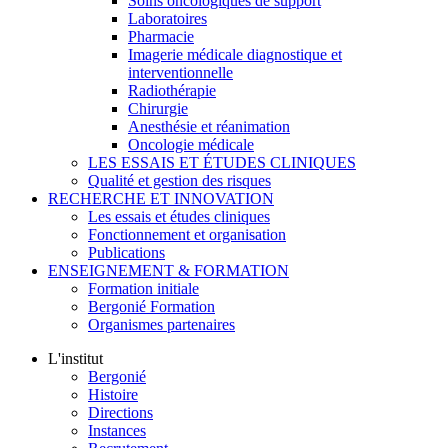
Soins oncologiques de support
Laboratoires
Pharmacie
Imagerie médicale diagnostique et
interventionnelle
Radiothérapie
Chirurgie
Anesthésie et réanimation
Oncologie médicale
LES ESSAIS ET ÉTUDES CLINIQUES
Qualité et gestion des risques
RECHERCHE ET INNOVATION
Les essais et études cliniques
Fonctionnement et organisation
Publications
ENSEIGNEMENT & FORMATION
Formation initiale
Bergonié Formation
Organismes partenaires
L'institut
Bergonié
Histoire
Directions
Instances