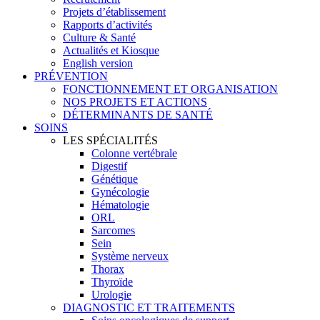
Projets d’établissement
Rapports d’activités
Culture & Santé
Actualités et Kiosque
English version
PRÉVENTION
FONCTIONNEMENT ET ORGANISATION
NOS PROJETS ET ACTIONS
DÉTERMINANTS DE SANTÉ
SOINS
LES SPÉCIALITÉS
Colonne vertébrale
Digestif
Génétique
Gynécologie
Hématologie
ORL
Sarcomes
Sein
Système nerveux
Thorax
Thyroïde
Urologie
DIAGNOSTIC ET TRAITEMENTS