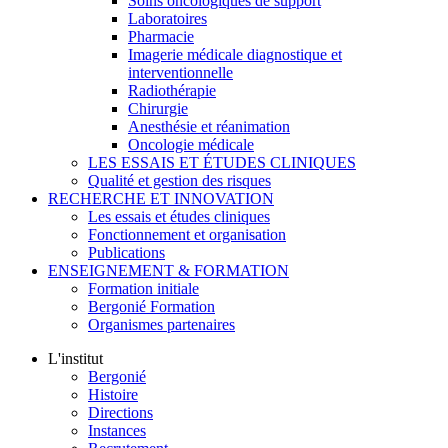
Soins oncologiques de support
Laboratoires
Pharmacie
Imagerie médicale diagnostique et
interventionnelle
Radiothérapie
Chirurgie
Anesthésie et réanimation
Oncologie médicale
LES ESSAIS ET ÉTUDES CLINIQUES
Qualité et gestion des risques
RECHERCHE ET INNOVATION
Les essais et études cliniques
Fonctionnement et organisation
Publications
ENSEIGNEMENT & FORMATION
Formation initiale
Bergonié Formation
Organismes partenaires
L'institut
Bergonié
Histoire
Directions
Instances