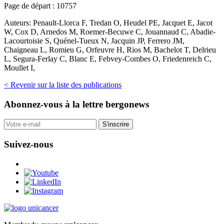
Page de départ :
10757
Auteurs:
Penault-Llorca F, Tredan O, Heudel PE, Jacquet E, Jacot
W, Cox D, Arnedos M, Roemer-Becuwe C, Jouannaud C, Abadie-
Lacourtoisie S, Quénel-Tueux N, Jacquin JP, Ferrero JM,
Chaigneau L, Romieu G, Orfeuvre H, Rios M, Bachelot T, Delrieu
L, Segura-Ferlay C, Blanc E, Febvey-Combes O, Friedenreich C,
Moullet I,
< Revenir sur la liste des publications
Abonnez-vous
à la lettre bergonews
S'inscrire
Suivez-nous