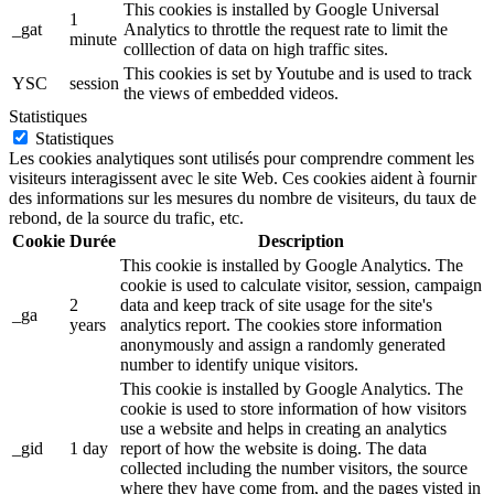
This cookies is installed by Google Universal
1
_gat
Analytics to throttle the request rate to limit the
minute
colllection of data on high traffic sites.
This cookies is set by Youtube and is used to track
YSC
session
the views of embedded videos.
Statistiques
Statistiques
Les cookies analytiques sont utilisés pour comprendre comment les
visiteurs interagissent avec le site Web. Ces cookies aident à fournir
des informations sur les mesures du nombre de visiteurs, du taux de
rebond, de la source du trafic, etc.
Cookie
Durée
Description
This cookie is installed by Google Analytics. The
cookie is used to calculate visitor, session, campaign
2
data and keep track of site usage for the site's
_ga
years
analytics report. The cookies store information
anonymously and assign a randomly generated
number to identify unique visitors.
This cookie is installed by Google Analytics. The
cookie is used to store information of how visitors
use a website and helps in creating an analytics
_gid
1 day
report of how the website is doing. The data
collected including the number visitors, the source
where they have come from, and the pages visted in