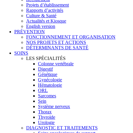
Projets d’établissement
Rapports d’activités
Culture & Santé
Actualités et Kiosque
English version
PRÉVENTION
FONCTIONNEMENT ET ORGANISATION
NOS PROJETS ET ACTIONS
DÉTERMINANTS DE SANTÉ
SOINS
LES SPÉCIALITÉS
Colonne vertébrale
Digestif
Génétique
Gynécologie
Hématologie
ORL
Sarcomes
Sein
Système nerveux
Thorax
Thyroïde
Urologie
DIAGNOSTIC ET TRAITEMENTS