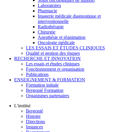
Soins oncologiques de support
Laboratoires
Pharmacie
Imagerie médicale diagnostique et
interventionnelle
Radiothérapie
Chirurgie
Anesthésie et réanimation
Oncologie médicale
LES ESSAIS ET ÉTUDES CLINIQUES
Qualité et gestion des risques
RECHERCHE ET INNOVATION
Les essais et études cliniques
Fonctionnement et organisation
Publications
ENSEIGNEMENT & FORMATION
Formation initiale
Bergonié Formation
Organismes partenaires
L'institut
Bergonié
Histoire
Directions
Instances