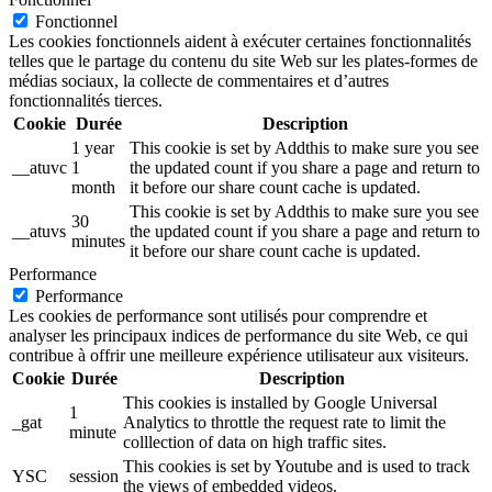
Fonctionnel
Les cookies fonctionnels aident à exécuter certaines fonctionnalités
telles que le partage du contenu du site Web sur les plates-formes de
médias sociaux, la collecte de commentaires et d’autres
fonctionnalités tierces.
Cookie
Durée
Description
1 year
This cookie is set by Addthis to make sure you see
__atuvc
1
the updated count if you share a page and return to
month
it before our share count cache is updated.
This cookie is set by Addthis to make sure you see
30
__atuvs
the updated count if you share a page and return to
minutes
it before our share count cache is updated.
Performance
Performance
Les cookies de performance sont utilisés pour comprendre et
analyser les principaux indices de performance du site Web, ce qui
contribue à offrir une meilleure expérience utilisateur aux visiteurs.
Cookie
Durée
Description
This cookies is installed by Google Universal
1
_gat
Analytics to throttle the request rate to limit the
minute
colllection of data on high traffic sites.
This cookies is set by Youtube and is used to track
YSC
session
the views of embedded videos.