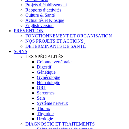
Projets d’établissement
Rapports d’activités
Culture & Santé
Actualités et Kiosque
English version
PRÉVENTION
FONCTIONNEMENT ET ORGANISATION
NOS PROJETS ET ACTIONS
DÉTERMINANTS DE SANTÉ
SOINS
LES SPÉCIALITÉS
Colonne vertébrale
Digestif
Génétique
Gynécologie
Hématologie
ORL
Sarcomes
Sein
Système nerveux
Thorax
Thyroïde
Urologie
DIAGNOSTIC ET TRAITEMENTS