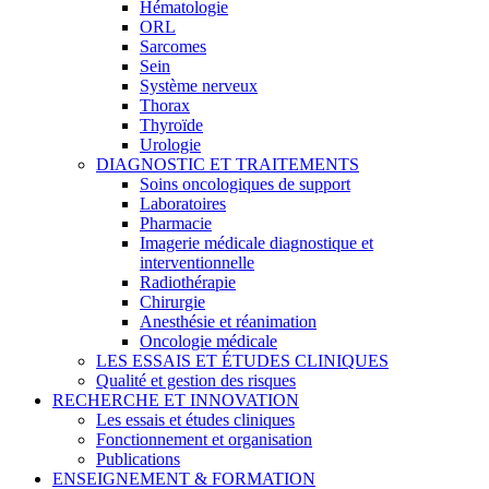
Hématologie
ORL
Sarcomes
Sein
Système nerveux
Thorax
Thyroïde
Urologie
DIAGNOSTIC ET TRAITEMENTS
Soins oncologiques de support
Laboratoires
Pharmacie
Imagerie médicale diagnostique et
interventionnelle
Radiothérapie
Chirurgie
Anesthésie et réanimation
Oncologie médicale
LES ESSAIS ET ÉTUDES CLINIQUES
Qualité et gestion des risques
RECHERCHE ET INNOVATION
Les essais et études cliniques
Fonctionnement et organisation
Publications
ENSEIGNEMENT & FORMATION