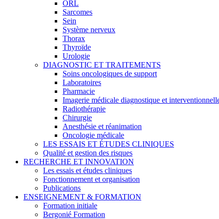
ORL
Sarcomes
Sein
Système nerveux
Thorax
Thyroïde
Urologie
DIAGNOSTIC ET TRAITEMENTS
Soins oncologiques de support
Laboratoires
Pharmacie
Imagerie médicale diagnostique et interventionnell
Radiothérapie
Chirurgie
Anesthésie et réanimation
Oncologie médicale
LES ESSAIS ET ÉTUDES CLINIQUES
Qualité et gestion des risques
RECHERCHE ET INNOVATION
Les essais et études cliniques
Fonctionnement et organisation
Publications
ENSEIGNEMENT & FORMATION
Formation initiale
Bergonié Formation