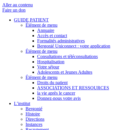
Aller au contenu
Faire un don
GUIDE PATIENT
Élément de menu
Annuaire
Accès et contact
Formalités administratives
Bergonié Uniconnect : votre application
Élément de menu
Consultations et téléconsultations
Hospitalisation
Votre séjour
Adolescents et Jeunes Adultes
Élément de menu
Droits du patient
ASSOCIATIONS ET RESSOURCES
la vie après le cancer
Donnez-nous votre avis
L’institut
Bergonié
Histoire
Directions
Instances
Recrutement