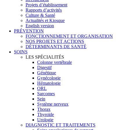
Projets d’établissement
Rapports d’activités
Culture & Santé
Actualités et Kiosque
English version
PRÉVENTION
FONCTIONNEMENT ET ORGANISATION
NOS PROJETS ET ACTIONS
DÉTERMINANTS DE SANTÉ
SOINS
LES SPÉCIALITÉS
Colonne vertébrale
Digestif
Génétique
Gynécologie
Hématologie
ORL
Sarcomes
Sein
Système nerveux
Thorax
Thyroïde
Urologie
DIAGNOSTIC ET TRAITEMENTS