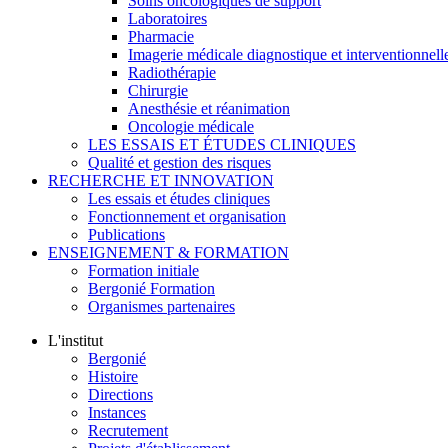
Soins oncologiques de support
Laboratoires
Pharmacie
Imagerie médicale diagnostique et interventionnell
Radiothérapie
Chirurgie
Anesthésie et réanimation
Oncologie médicale
LES ESSAIS ET ÉTUDES CLINIQUES
Qualité et gestion des risques
RECHERCHE ET INNOVATION
Les essais et études cliniques
Fonctionnement et organisation
Publications
ENSEIGNEMENT & FORMATION
Formation initiale
Bergonié Formation
Organismes partenaires
L'institut
Bergonié
Histoire
Directions
Instances
Recrutement