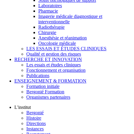
Soins oncologiques de support
Laboratoires
Pharmacie
Imagerie médicale diagnostique et
interventionnelle
Radiothérapie
Chirurgie
Anesthésie et réanimation
Oncologie médicale
LES ESSAIS ET ÉTUDES CLINIQUES
Qualité et gestion des risques
RECHERCHE ET INNOVATION
Les essais et études cliniques
Fonctionnement et organisation
Publications
ENSEIGNEMENT & FORMATION
Formation initiale
Bergonié Formation
Organismes partenaires
L'institut
Bergonié
Histoire
Directions
Instances