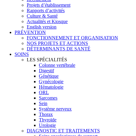
Projets d’établissement
Rapports d’activités
Culture & Santé
Actualités et Kiosque
English version
PRÉVENTION
FONCTIONNEMENT ET ORGANISATION
NOS PROJETS ET ACTIONS
DÉTERMINANTS DE SANTÉ
SOINS
LES SPÉCIALITÉS
Colonne vertébrale
Digestif
Génétique
Gynécologie
Hématologie
ORL
Sarcomes
Sein
Système nerveux
Thorax
Thyroïde
Urologie
DIAGNOSTIC ET TRAITEMENTS