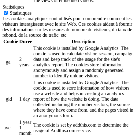
the views of embedded videos.
Statistiques
Statistiques
Les cookies analytiques sont utilisés pour comprendre comment les
visiteurs interagissent avec le site Web. Ces cookies aident à fournir
des informations sur les mesures du nombre de visiteurs, du taux de
rebond, de la source du trafic, etc.
Cookie
Durée
Description
This cookie is installed by Google Analytics. The
cookie is used to calculate visitor, session, campaign
2
data and keep track of site usage for the site's
_ga
years
analytics report. The cookies store information
anonymously and assign a randomly generated
number to identify unique visitors.
This cookie is installed by Google Analytics. The
cookie is used to store information of how visitors
use a website and helps in creating an analytics
_gid
1 day
report of how the website is doing. The data
collected including the number visitors, the source
where they have come from, and the pages visted in
an anonymous form.
1 year
The cookie is set by addthis.com to determine the
uvc
1
usage of Addthis.com service.
month