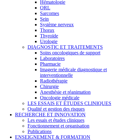
Hématologie
ORL
Sarcomes
Sein
Système nerveux
Thorax
Thyroïde
Urologie
DIAGNOSTIC ET TRAITEMENTS
Soins oncologiques de support
Laboratoires
Pharmacie
Imagerie médicale diagnostique et
interventionnelle
Radiothérapie
Chirurgie
Anesthésie et réanimation
Oncologie médicale
LES ESSAIS ET ÉTUDES CLINIQUES
Qualité et gestion des risques
RECHERCHE ET INNOVATION
Les essais et études cliniques
Fonctionnement et organisation
Publications
ENSEIGNEMENT & FORMATION