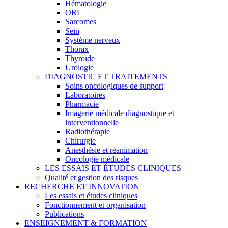
Hématologie
ORL
Sarcomes
Sein
Système nerveux
Thorax
Thyroïde
Urologie
DIAGNOSTIC ET TRAITEMENTS
Soins oncologiques de support
Laboratoires
Pharmacie
Imagerie médicale diagnostique et
interventionnelle
Radiothérapie
Chirurgie
Anesthésie et réanimation
Oncologie médicale
LES ESSAIS ET ÉTUDES CLINIQUES
Qualité et gestion des risques
RECHERCHE ET INNOVATION
Les essais et études cliniques
Fonctionnement et organisation
Publications
ENSEIGNEMENT & FORMATION