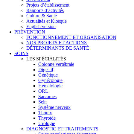
Projets d’établissement
Rapports d’activités
Culture & Santé
Actualités et Kiosque
English version
PRÉVENTION
FONCTIONNEMENT ET ORGANISATION
NOS PROJETS ET ACTIONS
DÉTERMINANTS DE SANTÉ
SOINS
LES SPÉCIALITÉS
Colonne vertébrale
Digestif
Génétique
Gynécologie
Hématologie
ORL
Sarcomes
Sein
Système nerveux
Thorax
Thyroïde
Urologie
DIAGNOSTIC ET TRAITEMENTS