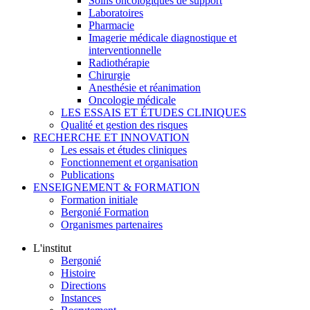
Soins oncologiques de support
Laboratoires
Pharmacie
Imagerie médicale diagnostique et
interventionnelle
Radiothérapie
Chirurgie
Anesthésie et réanimation
Oncologie médicale
LES ESSAIS ET ÉTUDES CLINIQUES
Qualité et gestion des risques
RECHERCHE ET INNOVATION
Les essais et études cliniques
Fonctionnement et organisation
Publications
ENSEIGNEMENT & FORMATION
Formation initiale
Bergonié Formation
Organismes partenaires
L'institut
Bergonié
Histoire
Directions
Instances