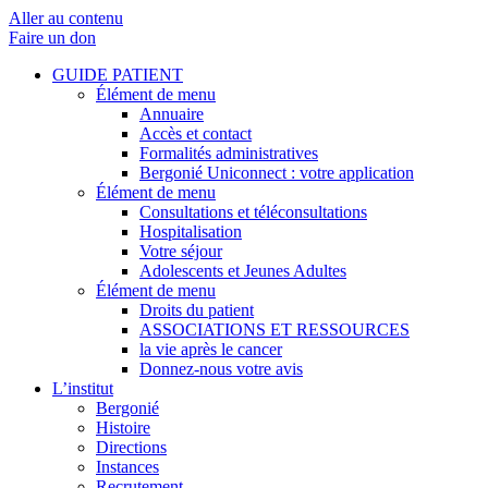
Aller au contenu
Faire un don
GUIDE PATIENT
Élément de menu
Annuaire
Accès et contact
Formalités administratives
Bergonié Uniconnect : votre application
Élément de menu
Consultations et téléconsultations
Hospitalisation
Votre séjour
Adolescents et Jeunes Adultes
Élément de menu
Droits du patient
ASSOCIATIONS ET RESSOURCES
la vie après le cancer
Donnez-nous votre avis
L’institut
Bergonié
Histoire
Directions
Instances
Recrutement