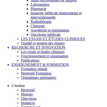
Soins oncologiques de support
Laboratoires
Pharmacie
Imagerie médicale diagnostique et
interventionnelle
Radiothérapie
Chirurgie
Anesthésie et réanimation
Oncologie médicale
LES ESSAIS ET ÉTUDES CLINIQUES
Qualité et gestion des risques
RECHERCHE ET INNOVATION
Les essais et études cliniques
Fonctionnement et organisation
Publications
ENSEIGNEMENT & FORMATION
Formation initiale
Bergonié Formation
Organismes partenaires
L'institut
Bergonié
Histoire
Directions
Instances