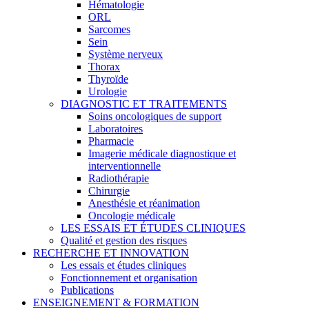
Hématologie
ORL
Sarcomes
Sein
Système nerveux
Thorax
Thyroïde
Urologie
DIAGNOSTIC ET TRAITEMENTS
Soins oncologiques de support
Laboratoires
Pharmacie
Imagerie médicale diagnostique et
interventionnelle
Radiothérapie
Chirurgie
Anesthésie et réanimation
Oncologie médicale
LES ESSAIS ET ÉTUDES CLINIQUES
Qualité et gestion des risques
RECHERCHE ET INNOVATION
Les essais et études cliniques
Fonctionnement et organisation
Publications
ENSEIGNEMENT & FORMATION