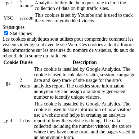
_gat
Analytics to throttle the request rate to limit the
minute
colllection of data on high traffic sites.
This cookies is set by Youtube and is used to track
YSC
session
the views of embedded videos.
Statistiques
Statistiques
Les cookies analytiques sont utilisés pour comprendre comment les
visiteurs interagissent avec le site Web. Ces cookies aident à fournir
des informations sur les mesures du nombre de visiteurs, du taux de
rebond, de la source du trafic, etc.
Cookie
Durée
Description
This cookie is installed by Google Analytics. The
cookie is used to calculate visitor, session, campaign
2
data and keep track of site usage for the site's
_ga
years
analytics report. The cookies store information
anonymously and assign a randomly generated
number to identify unique visitors.
This cookie is installed by Google Analytics. The
cookie is used to store information of how visitors
use a website and helps in creating an analytics
_gid
1 day
report of how the website is doing. The data
collected including the number visitors, the source
where they have come from, and the pages visted in
an anonymous form.