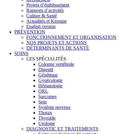
Projets d’établissement
Rapports d’activités
Culture & Santé
Actualités et Kiosque
English version
PRÉVENTION
FONCTIONNEMENT ET ORGANISATION
NOS PROJETS ET ACTIONS
DÉTERMINANTS DE SANTÉ
SOINS
LES SPÉCIALITÉS
Colonne vertébrale
Digestif
Génétique
Gynécologie
Hématologie
ORL
Sarcomes
Sein
Système nerveux
Thorax
Thyroïde
Urologie
DIAGNOSTIC ET TRAITEMENTS