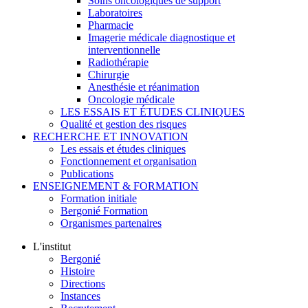
Soins oncologiques de support
Laboratoires
Pharmacie
Imagerie médicale diagnostique et
interventionnelle
Radiothérapie
Chirurgie
Anesthésie et réanimation
Oncologie médicale
LES ESSAIS ET ÉTUDES CLINIQUES
Qualité et gestion des risques
RECHERCHE ET INNOVATION
Les essais et études cliniques
Fonctionnement et organisation
Publications
ENSEIGNEMENT & FORMATION
Formation initiale
Bergonié Formation
Organismes partenaires
L'institut
Bergonié
Histoire
Directions
Instances