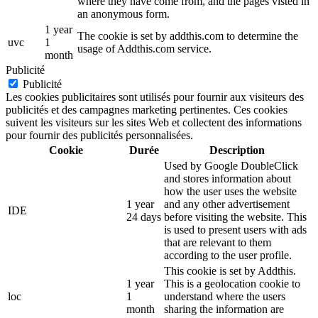
where they have come from, and the pages visted in
an anonymous form.
1 year
The cookie is set by addthis.com to determine the
uvc
1
usage of Addthis.com service.
month
Publicité
Publicité
Les cookies publicitaires sont utilisés pour fournir aux visiteurs des
publicités et des campagnes marketing pertinentes. Ces cookies
suivent les visiteurs sur les sites Web et collectent des informations
pour fournir des publicités personnalisées.
Cookie
Durée
Description
Used by Google DoubleClick
and stores information about
how the user uses the website
1 year
and any other advertisement
IDE
24 days
before visiting the website. This
is used to present users with ads
that are relevant to them
according to the user profile.
This cookie is set by Addthis.
1 year
This is a geolocation cookie to
loc
1
understand where the users
month
sharing the information are