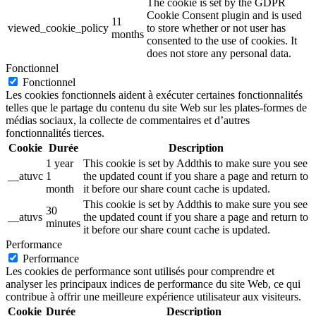
The cookie is set by the GDPR
Cookie Consent plugin and is used
11
viewed_cookie_policy
to store whether or not user has
months
consented to the use of cookies. It
does not store any personal data.
Fonctionnel
Fonctionnel
Les cookies fonctionnels aident à exécuter certaines fonctionnalités
telles que le partage du contenu du site Web sur les plates-formes de
médias sociaux, la collecte de commentaires et d’autres
fonctionnalités tierces.
Cookie
Durée
Description
1 year
This cookie is set by Addthis to make sure you see
__atuvc
1
the updated count if you share a page and return to
month
it before our share count cache is updated.
This cookie is set by Addthis to make sure you see
30
__atuvs
the updated count if you share a page and return to
minutes
it before our share count cache is updated.
Performance
Performance
Les cookies de performance sont utilisés pour comprendre et
analyser les principaux indices de performance du site Web, ce qui
contribue à offrir une meilleure expérience utilisateur aux visiteurs.
Cookie
Durée
Description