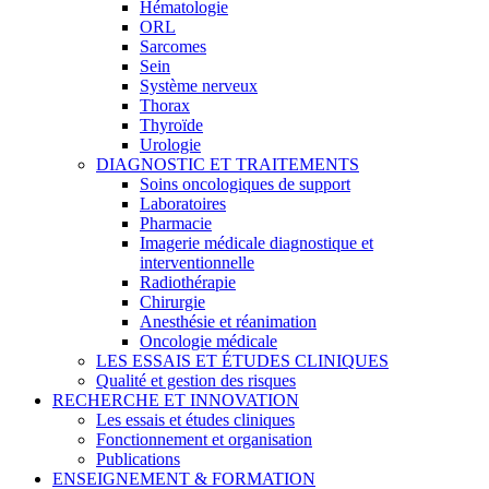
Hématologie
ORL
Sarcomes
Sein
Système nerveux
Thorax
Thyroïde
Urologie
DIAGNOSTIC ET TRAITEMENTS
Soins oncologiques de support
Laboratoires
Pharmacie
Imagerie médicale diagnostique et
interventionnelle
Radiothérapie
Chirurgie
Anesthésie et réanimation
Oncologie médicale
LES ESSAIS ET ÉTUDES CLINIQUES
Qualité et gestion des risques
RECHERCHE ET INNOVATION
Les essais et études cliniques
Fonctionnement et organisation
Publications
ENSEIGNEMENT & FORMATION