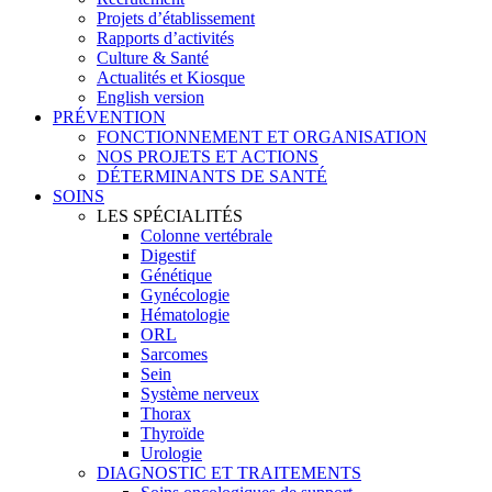
Projets d’établissement
Rapports d’activités
Culture & Santé
Actualités et Kiosque
English version
PRÉVENTION
FONCTIONNEMENT ET ORGANISATION
NOS PROJETS ET ACTIONS
DÉTERMINANTS DE SANTÉ
SOINS
LES SPÉCIALITÉS
Colonne vertébrale
Digestif
Génétique
Gynécologie
Hématologie
ORL
Sarcomes
Sein
Système nerveux
Thorax
Thyroïde
Urologie
DIAGNOSTIC ET TRAITEMENTS