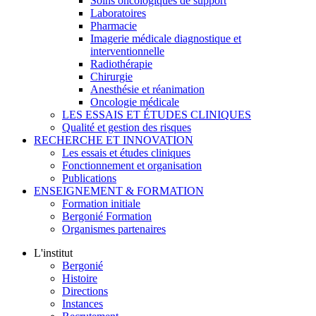
Soins oncologiques de support
Laboratoires
Pharmacie
Imagerie médicale diagnostique et
interventionnelle
Radiothérapie
Chirurgie
Anesthésie et réanimation
Oncologie médicale
LES ESSAIS ET ÉTUDES CLINIQUES
Qualité et gestion des risques
RECHERCHE ET INNOVATION
Les essais et études cliniques
Fonctionnement et organisation
Publications
ENSEIGNEMENT & FORMATION
Formation initiale
Bergonié Formation
Organismes partenaires
L'institut
Bergonié
Histoire
Directions
Instances