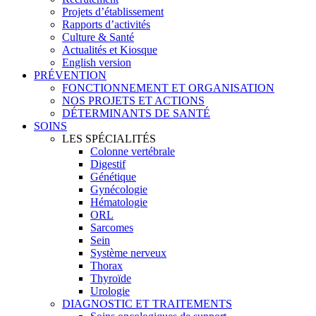
Projets d’établissement
Rapports d’activités
Culture & Santé
Actualités et Kiosque
English version
PRÉVENTION
FONCTIONNEMENT ET ORGANISATION
NOS PROJETS ET ACTIONS
DÉTERMINANTS DE SANTÉ
SOINS
LES SPÉCIALITÉS
Colonne vertébrale
Digestif
Génétique
Gynécologie
Hématologie
ORL
Sarcomes
Sein
Système nerveux
Thorax
Thyroïde
Urologie
DIAGNOSTIC ET TRAITEMENTS