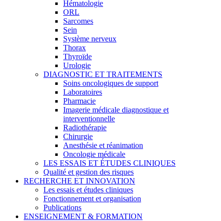
Hématologie
ORL
Sarcomes
Sein
Système nerveux
Thorax
Thyroïde
Urologie
DIAGNOSTIC ET TRAITEMENTS
Soins oncologiques de support
Laboratoires
Pharmacie
Imagerie médicale diagnostique et
interventionnelle
Radiothérapie
Chirurgie
Anesthésie et réanimation
Oncologie médicale
LES ESSAIS ET ÉTUDES CLINIQUES
Qualité et gestion des risques
RECHERCHE ET INNOVATION
Les essais et études cliniques
Fonctionnement et organisation
Publications
ENSEIGNEMENT & FORMATION