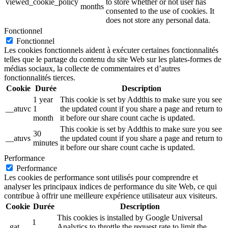
viewed_cookie_policy
to store whether or not user has
months
consented to the use of cookies. It
does not store any personal data.
Fonctionnel
Fonctionnel
Les cookies fonctionnels aident à exécuter certaines fonctionnalités
telles que le partage du contenu du site Web sur les plates-formes de
médias sociaux, la collecte de commentaires et d’autres
fonctionnalités tierces.
Cookie
Durée
Description
1 year
This cookie is set by Addthis to make sure you see
__atuvc
1
the updated count if you share a page and return to
month
it before our share count cache is updated.
This cookie is set by Addthis to make sure you see
30
__atuvs
the updated count if you share a page and return to
minutes
it before our share count cache is updated.
Performance
Performance
Les cookies de performance sont utilisés pour comprendre et
analyser les principaux indices de performance du site Web, ce qui
contribue à offrir une meilleure expérience utilisateur aux visiteurs.
Cookie
Durée
Description
This cookies is installed by Google Universal
1
_gat
Analytics to throttle the request rate to limit the