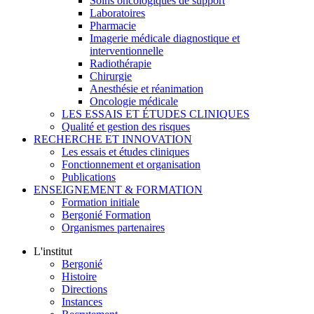
Soins oncologiques de support
Laboratoires
Pharmacie
Imagerie médicale diagnostique et
interventionnelle
Radiothérapie
Chirurgie
Anesthésie et réanimation
Oncologie médicale
LES ESSAIS ET ÉTUDES CLINIQUES
Qualité et gestion des risques
RECHERCHE ET INNOVATION
Les essais et études cliniques
Fonctionnement et organisation
Publications
ENSEIGNEMENT & FORMATION
Formation initiale
Bergonié Formation
Organismes partenaires
L'institut
Bergonié
Histoire
Directions
Instances