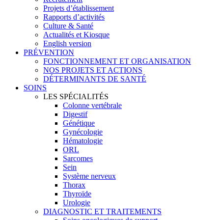
Projets d’établissement
Rapports d’activités
Culture & Santé
Actualités et Kiosque
English version
PRÉVENTION
FONCTIONNEMENT ET ORGANISATION
NOS PROJETS ET ACTIONS
DÉTERMINANTS DE SANTÉ
SOINS
LES SPÉCIALITÉS
Colonne vertébrale
Digestif
Génétique
Gynécologie
Hématologie
ORL
Sarcomes
Sein
Système nerveux
Thorax
Thyroïde
Urologie
DIAGNOSTIC ET TRAITEMENTS