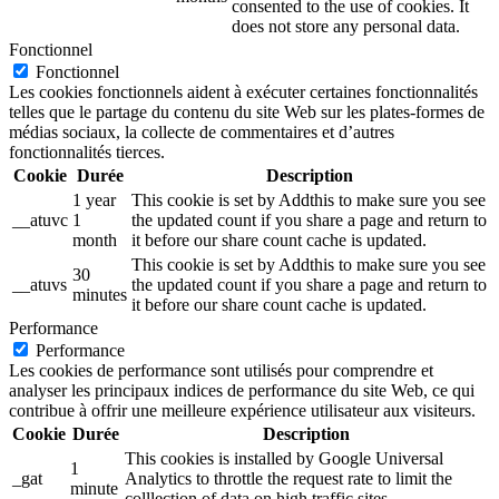
consented to the use of cookies. It
does not store any personal data.
Fonctionnel
Fonctionnel
Les cookies fonctionnels aident à exécuter certaines fonctionnalités
telles que le partage du contenu du site Web sur les plates-formes de
médias sociaux, la collecte de commentaires et d’autres
fonctionnalités tierces.
Cookie
Durée
Description
1 year
This cookie is set by Addthis to make sure you see
__atuvc
1
the updated count if you share a page and return to
month
it before our share count cache is updated.
This cookie is set by Addthis to make sure you see
30
__atuvs
the updated count if you share a page and return to
minutes
it before our share count cache is updated.
Performance
Performance
Les cookies de performance sont utilisés pour comprendre et
analyser les principaux indices de performance du site Web, ce qui
contribue à offrir une meilleure expérience utilisateur aux visiteurs.
Cookie
Durée
Description
This cookies is installed by Google Universal
1
_gat
Analytics to throttle the request rate to limit the
minute
colllection of data on high traffic sites.