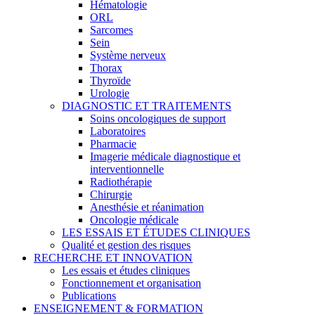
Hématologie
ORL
Sarcomes
Sein
Système nerveux
Thorax
Thyroïde
Urologie
DIAGNOSTIC ET TRAITEMENTS
Soins oncologiques de support
Laboratoires
Pharmacie
Imagerie médicale diagnostique et
interventionnelle
Radiothérapie
Chirurgie
Anesthésie et réanimation
Oncologie médicale
LES ESSAIS ET ÉTUDES CLINIQUES
Qualité et gestion des risques
RECHERCHE ET INNOVATION
Les essais et études cliniques
Fonctionnement et organisation
Publications
ENSEIGNEMENT & FORMATION