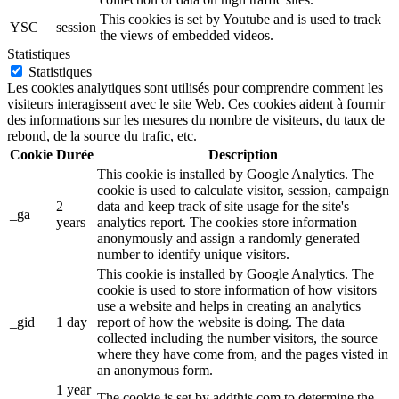
This cookies is set by Youtube and is used to track
YSC
session
the views of embedded videos.
Statistiques
Statistiques
Les cookies analytiques sont utilisés pour comprendre comment les
visiteurs interagissent avec le site Web. Ces cookies aident à fournir
des informations sur les mesures du nombre de visiteurs, du taux de
rebond, de la source du trafic, etc.
Cookie
Durée
Description
This cookie is installed by Google Analytics. The
cookie is used to calculate visitor, session, campaign
2
data and keep track of site usage for the site's
_ga
years
analytics report. The cookies store information
anonymously and assign a randomly generated
number to identify unique visitors.
This cookie is installed by Google Analytics. The
cookie is used to store information of how visitors
use a website and helps in creating an analytics
_gid
1 day
report of how the website is doing. The data
collected including the number visitors, the source
where they have come from, and the pages visted in
an anonymous form.
1 year
The cookie is set by addthis.com to determine the