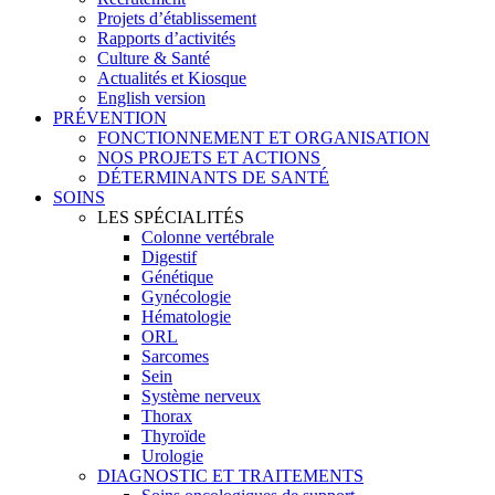
Projets d’établissement
Rapports d’activités
Culture & Santé
Actualités et Kiosque
English version
PRÉVENTION
FONCTIONNEMENT ET ORGANISATION
NOS PROJETS ET ACTIONS
DÉTERMINANTS DE SANTÉ
SOINS
LES SPÉCIALITÉS
Colonne vertébrale
Digestif
Génétique
Gynécologie
Hématologie
ORL
Sarcomes
Sein
Système nerveux
Thorax
Thyroïde
Urologie
DIAGNOSTIC ET TRAITEMENTS