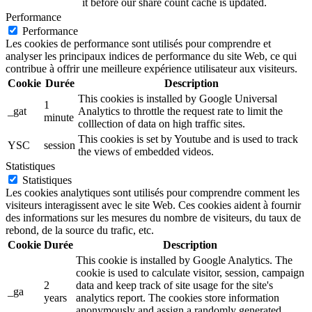
it before our share count cache is updated.
Performance
Performance
Les cookies de performance sont utilisés pour comprendre et
analyser les principaux indices de performance du site Web, ce qui
contribue à offrir une meilleure expérience utilisateur aux visiteurs.
Cookie
Durée
Description
This cookies is installed by Google Universal
1
_gat
Analytics to throttle the request rate to limit the
minute
colllection of data on high traffic sites.
This cookies is set by Youtube and is used to track
YSC
session
the views of embedded videos.
Statistiques
Statistiques
Les cookies analytiques sont utilisés pour comprendre comment les
visiteurs interagissent avec le site Web. Ces cookies aident à fournir
des informations sur les mesures du nombre de visiteurs, du taux de
rebond, de la source du trafic, etc.
Cookie
Durée
Description
This cookie is installed by Google Analytics. The
cookie is used to calculate visitor, session, campaign
2
data and keep track of site usage for the site's
_ga
years
analytics report. The cookies store information
anonymously and assign a randomly generated