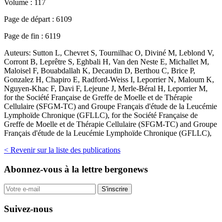
Volume :
117
Page de départ :
6109
Page de fin :
6119
Auteurs:
Sutton L, Chevret S, Tournilhac O, Diviné M, Leblond V,
Corront B, Leprêtre S, Eghbali H, Van den Neste E, Michallet M,
Maloisel F, Bouabdallah K, Decaudin D, Berthou C, Brice P,
Gonzalez H, Chapiro E, Radford-Weiss I, Leporrier N, Maloum K,
Nguyen-Khac F, Davi F, Lejeune J, Merle-Béral H, Leporrier M,
for the Société Française de Greffe de Moelle et de Thérapie
Cellulaire (SFGM-TC) and Groupe Français d'étude de la Leucémie
Lymphoïde Chronique (GFLLC), for the Société Française de
Greffe de Moelle et de Thérapie Cellulaire (SFGM-TC) and Groupe
Français d'étude de la Leucémie Lymphoïde Chronique (GFLLC),
< Revenir sur la liste des publications
Abonnez-vous
à la lettre bergonews
S'inscrire
Suivez-nous