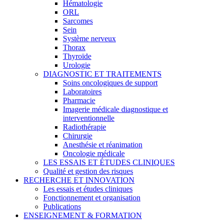
Hématologie
ORL
Sarcomes
Sein
Système nerveux
Thorax
Thyroïde
Urologie
DIAGNOSTIC ET TRAITEMENTS
Soins oncologiques de support
Laboratoires
Pharmacie
Imagerie médicale diagnostique et
interventionnelle
Radiothérapie
Chirurgie
Anesthésie et réanimation
Oncologie médicale
LES ESSAIS ET ÉTUDES CLINIQUES
Qualité et gestion des risques
RECHERCHE ET INNOVATION
Les essais et études cliniques
Fonctionnement et organisation
Publications
ENSEIGNEMENT & FORMATION