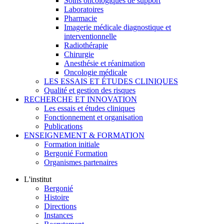
Soins oncologiques de support
Laboratoires
Pharmacie
Imagerie médicale diagnostique et
interventionnelle
Radiothérapie
Chirurgie
Anesthésie et réanimation
Oncologie médicale
LES ESSAIS ET ÉTUDES CLINIQUES
Qualité et gestion des risques
RECHERCHE ET INNOVATION
Les essais et études cliniques
Fonctionnement et organisation
Publications
ENSEIGNEMENT & FORMATION
Formation initiale
Bergonié Formation
Organismes partenaires
L'institut
Bergonié
Histoire
Directions
Instances