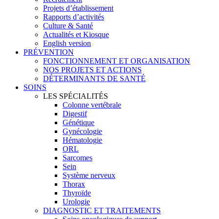
Projets d’établissement
Rapports d’activités
Culture & Santé
Actualités et Kiosque
English version
PRÉVENTION
FONCTIONNEMENT ET ORGANISATION
NOS PROJETS ET ACTIONS
DÉTERMINANTS DE SANTÉ
SOINS
LES SPÉCIALITÉS
Colonne vertébrale
Digestif
Génétique
Gynécologie
Hématologie
ORL
Sarcomes
Sein
Système nerveux
Thorax
Thyroïde
Urologie
DIAGNOSTIC ET TRAITEMENTS