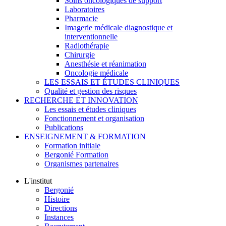
Soins oncologiques de support
Laboratoires
Pharmacie
Imagerie médicale diagnostique et
interventionnelle
Radiothérapie
Chirurgie
Anesthésie et réanimation
Oncologie médicale
LES ESSAIS ET ÉTUDES CLINIQUES
Qualité et gestion des risques
RECHERCHE ET INNOVATION
Les essais et études cliniques
Fonctionnement et organisation
Publications
ENSEIGNEMENT & FORMATION
Formation initiale
Bergonié Formation
Organismes partenaires
L'institut
Bergonié
Histoire
Directions
Instances