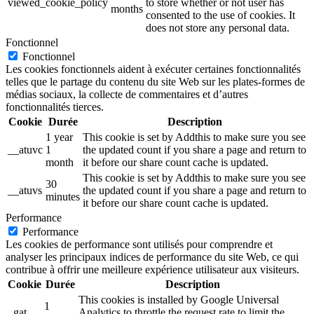
viewed_cookie_policy
to store whether or not user has
months
consented to the use of cookies. It
does not store any personal data.
Fonctionnel
Fonctionnel
Les cookies fonctionnels aident à exécuter certaines fonctionnalités
telles que le partage du contenu du site Web sur les plates-formes de
médias sociaux, la collecte de commentaires et d’autres
fonctionnalités tierces.
Cookie
Durée
Description
1 year
This cookie is set by Addthis to make sure you see
__atuvc
1
the updated count if you share a page and return to
month
it before our share count cache is updated.
This cookie is set by Addthis to make sure you see
30
__atuvs
the updated count if you share a page and return to
minutes
it before our share count cache is updated.
Performance
Performance
Les cookies de performance sont utilisés pour comprendre et
analyser les principaux indices de performance du site Web, ce qui
contribue à offrir une meilleure expérience utilisateur aux visiteurs.
Cookie
Durée
Description
This cookies is installed by Google Universal
1
_gat
Analytics to throttle the request rate to limit the