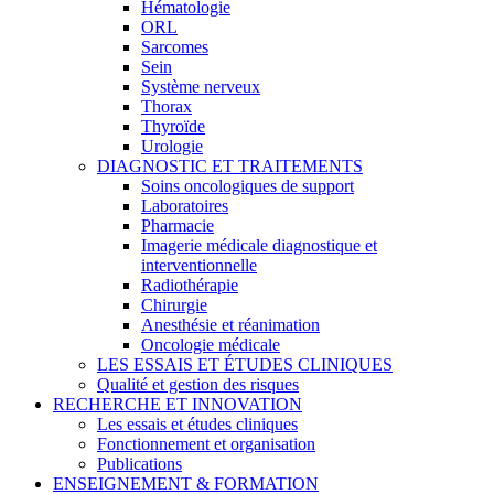
Hématologie
ORL
Sarcomes
Sein
Système nerveux
Thorax
Thyroïde
Urologie
DIAGNOSTIC ET TRAITEMENTS
Soins oncologiques de support
Laboratoires
Pharmacie
Imagerie médicale diagnostique et
interventionnelle
Radiothérapie
Chirurgie
Anesthésie et réanimation
Oncologie médicale
LES ESSAIS ET ÉTUDES CLINIQUES
Qualité et gestion des risques
RECHERCHE ET INNOVATION
Les essais et études cliniques
Fonctionnement et organisation
Publications
ENSEIGNEMENT & FORMATION