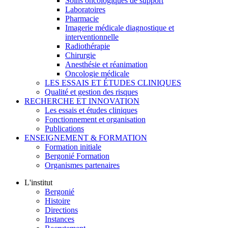
Soins oncologiques de support
Laboratoires
Pharmacie
Imagerie médicale diagnostique et
interventionnelle
Radiothérapie
Chirurgie
Anesthésie et réanimation
Oncologie médicale
LES ESSAIS ET ÉTUDES CLINIQUES
Qualité et gestion des risques
RECHERCHE ET INNOVATION
Les essais et études cliniques
Fonctionnement et organisation
Publications
ENSEIGNEMENT & FORMATION
Formation initiale
Bergonié Formation
Organismes partenaires
L'institut
Bergonié
Histoire
Directions
Instances