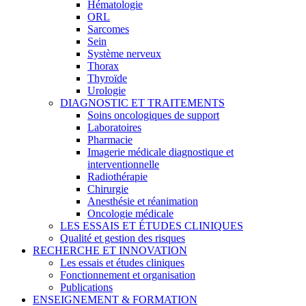
Hématologie
ORL
Sarcomes
Sein
Système nerveux
Thorax
Thyroïde
Urologie
DIAGNOSTIC ET TRAITEMENTS
Soins oncologiques de support
Laboratoires
Pharmacie
Imagerie médicale diagnostique et
interventionnelle
Radiothérapie
Chirurgie
Anesthésie et réanimation
Oncologie médicale
LES ESSAIS ET ÉTUDES CLINIQUES
Qualité et gestion des risques
RECHERCHE ET INNOVATION
Les essais et études cliniques
Fonctionnement et organisation
Publications
ENSEIGNEMENT & FORMATION