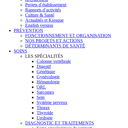
Projets d’établissement
Rapports d’activités
Culture & Santé
Actualités et Kiosque
English version
PRÉVENTION
FONCTIONNEMENT ET ORGANISATION
NOS PROJETS ET ACTIONS
DÉTERMINANTS DE SANTÉ
SOINS
LES SPÉCIALITÉS
Colonne vertébrale
Digestif
Génétique
Gynécologie
Hématologie
ORL
Sarcomes
Sein
Système nerveux
Thorax
Thyroïde
Urologie
DIAGNOSTIC ET TRAITEMENTS