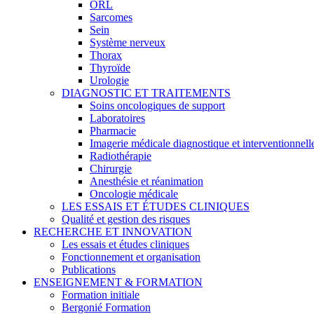
ORL
Sarcomes
Sein
Système nerveux
Thorax
Thyroïde
Urologie
DIAGNOSTIC ET TRAITEMENTS
Soins oncologiques de support
Laboratoires
Pharmacie
Imagerie médicale diagnostique et interventionnell
Radiothérapie
Chirurgie
Anesthésie et réanimation
Oncologie médicale
LES ESSAIS ET ÉTUDES CLINIQUES
Qualité et gestion des risques
RECHERCHE ET INNOVATION
Les essais et études cliniques
Fonctionnement et organisation
Publications
ENSEIGNEMENT & FORMATION
Formation initiale
Bergonié Formation