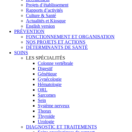
Projets d’établissement
Rapports d’activités
Culture & Santé
Actualités et Kiosque
English version
PRÉVENTION
FONCTIONNEMENT ET ORGANISATION
NOS PROJETS ET ACTIONS
DÉTERMINANTS DE SANTÉ
SOINS
LES SPÉCIALITÉS
Colonne vertébrale
Digestif
Génétique
Gynécologie
Hématologie
ORL
Sarcomes
Sein
Système nerveux
Thorax
Thyroïde
Urologie
DIAGNOSTIC ET TRAITEMENTS