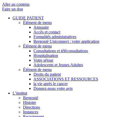
Aller au contenu
Faire un don
GUIDE PATIENT
Élément de menu
Annuaire
Accès et contact
Formalités administratives
Bergonié Uniconnect : votre application
Élément de menu
Consultations et téléconsultations
Hospitalisation
Votre séjour
Adolescents et Jeunes Adultes
Élément de menu
Droits du patient
ASSOCIATIONS ET RESSOURCES
la vie après le cancer
Donnez-nous votre avis
L’institut
Bergonié
Histoire
Directions
Instances
Recrutement