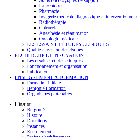
Soins oncologiques de support
Laboratoires
Pharmacie
Imagerie médicale diagnostique et interventionnell
Radiothérapie
Chirurgie
Anesthésie et réanimation
Oncologie médicale
LES ESSAIS ET ÉTUDES CLINIQUES
Qualité et gestion des risques
RECHERCHE ET INNOVATION
Les essais et études cliniques
Fonctionnement et organisation
Publications
ENSEIGNEMENT & FORMATION
Formation initiale
Bergonié Formation
Organismes partenaires
L'institut
Bergonié
Histoire
Directions
Instances
Recrutement