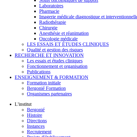
Soins oncologiques de support
Laboratoires
Pharmacie
Imagerie médicale diagnostique et interventionnell
Radiothérapie
Chirurgie
Anesthésie et réanimation
Oncologie médicale
LES ESSAIS ET ÉTUDES CLINIQUES
Qualité et gestion des risques
RECHERCHE ET INNOVATION
Les essais et études cliniques
Fonctionnement et organisation
Publications
ENSEIGNEMENT & FORMATION
Formation initiale
Bergonié Formation
Organismes partenaires
L'institut
Bergonié
Histoire
Directions
Instances
Recrutement