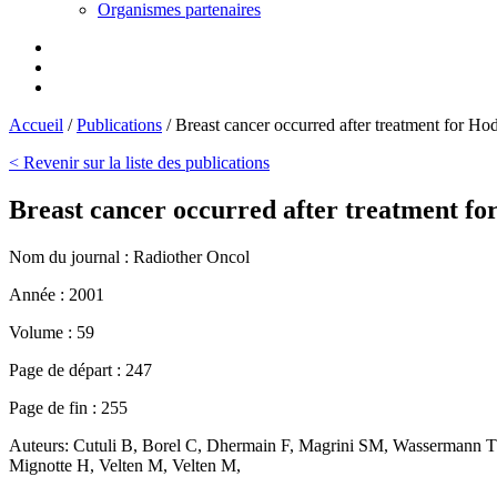
Organismes partenaires
Accueil
/
Publications
/
Breast cancer occurred after treatment for Hod
< Revenir sur la liste des publications
Breast cancer occurred after treatment for 
Nom du journal :
Radiother Oncol
Année :
2001
Volume :
59
Page de départ :
247
Page de fin :
255
Auteurs:
Cutuli B, Borel C, Dhermain F, Magrini SM, Wassermann TH,
Mignotte H, Velten M, Velten M,