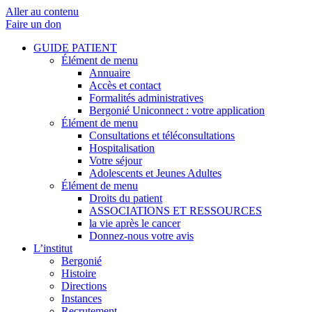
Aller au contenu
Faire un don
GUIDE PATIENT
Élément de menu
Annuaire
Accès et contact
Formalités administratives
Bergonié Uniconnect : votre application
Élément de menu
Consultations et téléconsultations
Hospitalisation
Votre séjour
Adolescents et Jeunes Adultes
Élément de menu
Droits du patient
ASSOCIATIONS ET RESSOURCES
la vie après le cancer
Donnez-nous votre avis
L’institut
Bergonié
Histoire
Directions
Instances
Recrutement