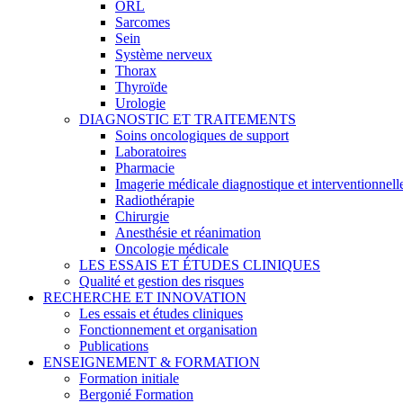
ORL
Sarcomes
Sein
Système nerveux
Thorax
Thyroïde
Urologie
DIAGNOSTIC ET TRAITEMENTS
Soins oncologiques de support
Laboratoires
Pharmacie
Imagerie médicale diagnostique et interventionnell
Radiothérapie
Chirurgie
Anesthésie et réanimation
Oncologie médicale
LES ESSAIS ET ÉTUDES CLINIQUES
Qualité et gestion des risques
RECHERCHE ET INNOVATION
Les essais et études cliniques
Fonctionnement et organisation
Publications
ENSEIGNEMENT & FORMATION
Formation initiale
Bergonié Formation