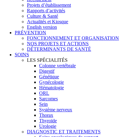
Projets d’établissement
Rapports d’activités
Culture & Santé
Actualités et Kiosque
English version
PRÉVENTION
FONCTIONNEMENT ET ORGANISATION
NOS PROJETS ET ACTIONS
DÉTERMINANTS DE SANTÉ
SOINS
LES SPÉCIALITÉS
Colonne vertébrale
Digestif
Génétique
Gynécologie
Hématologie
ORL
Sarcomes
Sein
Système nerveux
Thorax
Thyroïde
Urologie
DIAGNOSTIC ET TRAITEMENTS