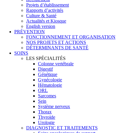
Projets d’établissement
Rapports d’activités
Culture & Santé
Actualités et Kiosque
English version
PRÉVENTION
FONCTIONNEMENT ET ORGANISATION
NOS PROJETS ET ACTIONS
DÉTERMINANTS DE SANTÉ
SOINS
LES SPÉCIALITÉS
Colonne vertébrale
Digestif
Génétique
Gynécologie
Hématologie
ORL
Sarcomes
Sein
Système nerveux
Thorax
Thyroïde
Urologie
DIAGNOSTIC ET TRAITEMENTS