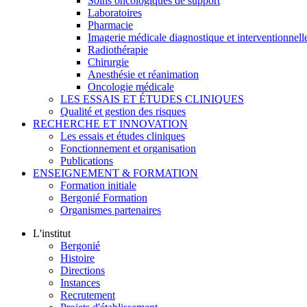
Soins oncologiques de support
Laboratoires
Pharmacie
Imagerie médicale diagnostique et interventionnell
Radiothérapie
Chirurgie
Anesthésie et réanimation
Oncologie médicale
LES ESSAIS ET ÉTUDES CLINIQUES
Qualité et gestion des risques
RECHERCHE ET INNOVATION
Les essais et études cliniques
Fonctionnement et organisation
Publications
ENSEIGNEMENT & FORMATION
Formation initiale
Bergonié Formation
Organismes partenaires
L'institut
Bergonié
Histoire
Directions
Instances
Recrutement