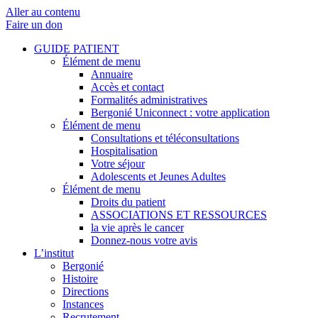
Aller au contenu
Faire un don
GUIDE PATIENT
Élément de menu
Annuaire
Accès et contact
Formalités administratives
Bergonié Uniconnect : votre application
Élément de menu
Consultations et téléconsultations
Hospitalisation
Votre séjour
Adolescents et Jeunes Adultes
Élément de menu
Droits du patient
ASSOCIATIONS ET RESSOURCES
la vie après le cancer
Donnez-nous votre avis
L’institut
Bergonié
Histoire
Directions
Instances
Recrutement