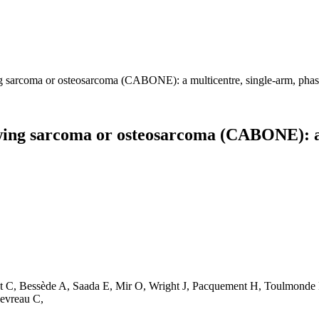
g sarcoma or osteosarcoma (CABONE): a multicentre, single-arm, phase
wing sarcoma or osteosarcoma (CABONE): a m
t C, Bessède A, Saada E, Mir O, Wright J, Pacquement H, Toulmonde 
hevreau C,