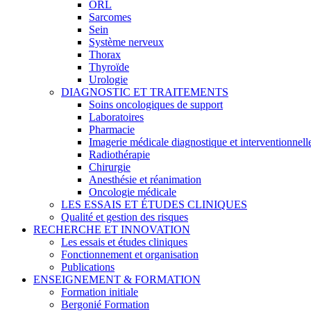
ORL
Sarcomes
Sein
Système nerveux
Thorax
Thyroïde
Urologie
DIAGNOSTIC ET TRAITEMENTS
Soins oncologiques de support
Laboratoires
Pharmacie
Imagerie médicale diagnostique et interventionnell
Radiothérapie
Chirurgie
Anesthésie et réanimation
Oncologie médicale
LES ESSAIS ET ÉTUDES CLINIQUES
Qualité et gestion des risques
RECHERCHE ET INNOVATION
Les essais et études cliniques
Fonctionnement et organisation
Publications
ENSEIGNEMENT & FORMATION
Formation initiale
Bergonié Formation