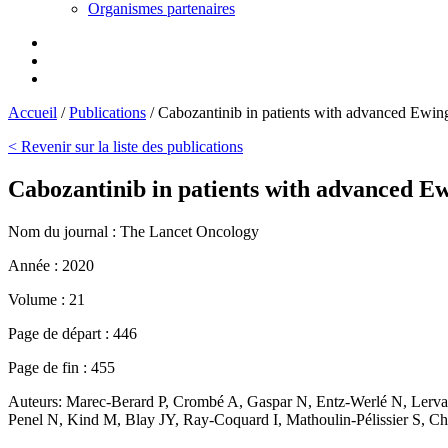
Organismes partenaires
Accueil
/
Publications
/
Cabozantinib in patients with advanced Ewin
< Revenir sur la liste des publications
Cabozantinib in patients with advanced E
Nom du journal :
The Lancet Oncology
Année :
2020
Volume :
21
Page de départ :
446
Page de fin :
455
Auteurs:
Marec-Berard P, Crombé A, Gaspar N, Entz-Werlé N, Lerva
Penel N, Kind M, Blay JY, Ray-Coquard I, Mathoulin-Pélissier S, C