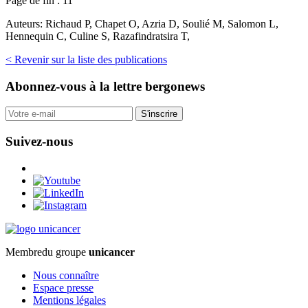
Page de fin :
11
Auteurs:
Richaud P, Chapet O, Azria D, Soulié M, Salomon L,
Hennequin C, Culine S, Razafindratsira T,
< Revenir sur la liste des publications
Abonnez-vous
à la lettre bergonews
S'inscrire
Suivez-nous
Membre
du groupe
unicancer
Nous connaître
Espace presse
Mentions légales