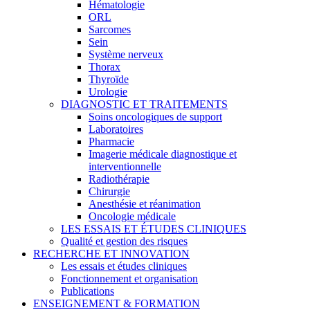
Hématologie
ORL
Sarcomes
Sein
Système nerveux
Thorax
Thyroïde
Urologie
DIAGNOSTIC ET TRAITEMENTS
Soins oncologiques de support
Laboratoires
Pharmacie
Imagerie médicale diagnostique et
interventionnelle
Radiothérapie
Chirurgie
Anesthésie et réanimation
Oncologie médicale
LES ESSAIS ET ÉTUDES CLINIQUES
Qualité et gestion des risques
RECHERCHE ET INNOVATION
Les essais et études cliniques
Fonctionnement et organisation
Publications
ENSEIGNEMENT & FORMATION