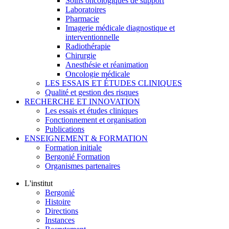
Soins oncologiques de support
Laboratoires
Pharmacie
Imagerie médicale diagnostique et
interventionnelle
Radiothérapie
Chirurgie
Anesthésie et réanimation
Oncologie médicale
LES ESSAIS ET ÉTUDES CLINIQUES
Qualité et gestion des risques
RECHERCHE ET INNOVATION
Les essais et études cliniques
Fonctionnement et organisation
Publications
ENSEIGNEMENT & FORMATION
Formation initiale
Bergonié Formation
Organismes partenaires
L'institut
Bergonié
Histoire
Directions
Instances