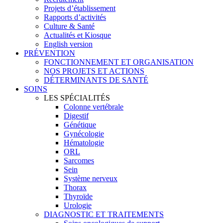
Projets d’établissement
Rapports d’activités
Culture & Santé
Actualités et Kiosque
English version
PRÉVENTION
FONCTIONNEMENT ET ORGANISATION
NOS PROJETS ET ACTIONS
DÉTERMINANTS DE SANTÉ
SOINS
LES SPÉCIALITÉS
Colonne vertébrale
Digestif
Génétique
Gynécologie
Hématologie
ORL
Sarcomes
Sein
Système nerveux
Thorax
Thyroïde
Urologie
DIAGNOSTIC ET TRAITEMENTS