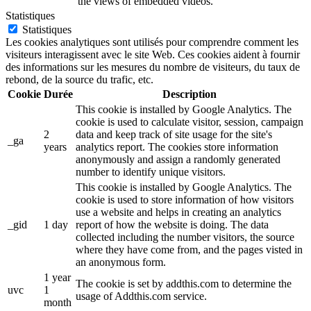
the views of embedded videos.
Statistiques
Statistiques
Les cookies analytiques sont utilisés pour comprendre comment les
visiteurs interagissent avec le site Web. Ces cookies aident à fournir
des informations sur les mesures du nombre de visiteurs, du taux de
rebond, de la source du trafic, etc.
Cookie
Durée
Description
This cookie is installed by Google Analytics. The
cookie is used to calculate visitor, session, campaign
2
data and keep track of site usage for the site's
_ga
years
analytics report. The cookies store information
anonymously and assign a randomly generated
number to identify unique visitors.
This cookie is installed by Google Analytics. The
cookie is used to store information of how visitors
use a website and helps in creating an analytics
_gid
1 day
report of how the website is doing. The data
collected including the number visitors, the source
where they have come from, and the pages visted in
an anonymous form.
1 year
The cookie is set by addthis.com to determine the
uvc
1
usage of Addthis.com service.
month