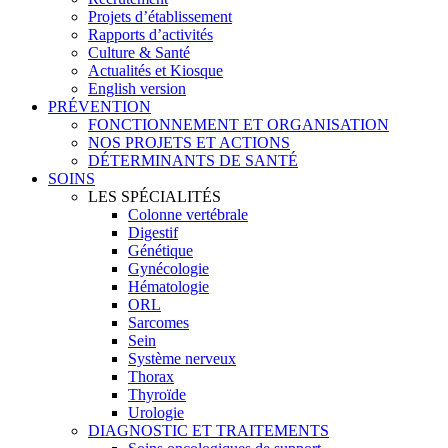
Projets d’établissement
Rapports d’activités
Culture & Santé
Actualités et Kiosque
English version
PRÉVENTION
FONCTIONNEMENT ET ORGANISATION
NOS PROJETS ET ACTIONS
DÉTERMINANTS DE SANTÉ
SOINS
LES SPÉCIALITÉS
Colonne vertébrale
Digestif
Génétique
Gynécologie
Hématologie
ORL
Sarcomes
Sein
Système nerveux
Thorax
Thyroïde
Urologie
DIAGNOSTIC ET TRAITEMENTS