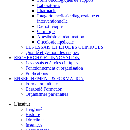
Soins oncologiques de support
Laboratoires
Pharmacie
Imagerie médicale diagnostique et
interventionnelle
Radiothérapie
Chirurgie
Anesthésie et réanimation
Oncologie médicale
LES ESSAIS ET ÉTUDES CLINIQUES
Qualité et gestion des risques
RECHERCHE ET INNOVATION
Les essais et études cliniques
Fonctionnement et organisation
Publications
ENSEIGNEMENT & FORMATION
Formation initiale
Bergonié Formation
Organismes partenaires
L'institut
Bergonié
Histoire
Directions
Instances