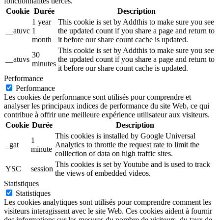
fonctionnalités tierces.
Cookie
Durée
Description
1 year
This cookie is set by Addthis to make sure you see
__atuvc
1
the updated count if you share a page and return to
month
it before our share count cache is updated.
This cookie is set by Addthis to make sure you see
30
__atuvs
the updated count if you share a page and return to
minutes
it before our share count cache is updated.
Performance
Performance
Les cookies de performance sont utilisés pour comprendre et
analyser les principaux indices de performance du site Web, ce qui
contribue à offrir une meilleure expérience utilisateur aux visiteurs.
Cookie
Durée
Description
This cookies is installed by Google Universal
1
_gat
Analytics to throttle the request rate to limit the
minute
colllection of data on high traffic sites.
This cookies is set by Youtube and is used to track
YSC
session
the views of embedded videos.
Statistiques
Statistiques
Les cookies analytiques sont utilisés pour comprendre comment les
visiteurs interagissent avec le site Web. Ces cookies aident à fournir
des informations sur les mesures du nombre de visiteurs, du taux de