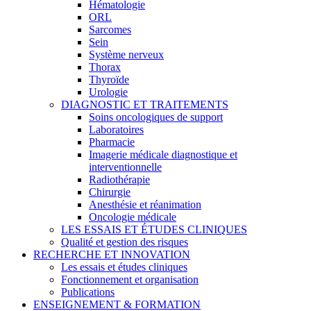
Hématologie
ORL
Sarcomes
Sein
Système nerveux
Thorax
Thyroïde
Urologie
DIAGNOSTIC ET TRAITEMENTS
Soins oncologiques de support
Laboratoires
Pharmacie
Imagerie médicale diagnostique et
interventionnelle
Radiothérapie
Chirurgie
Anesthésie et réanimation
Oncologie médicale
LES ESSAIS ET ÉTUDES CLINIQUES
Qualité et gestion des risques
RECHERCHE ET INNOVATION
Les essais et études cliniques
Fonctionnement et organisation
Publications
ENSEIGNEMENT & FORMATION