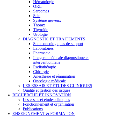
Hématologie
ORL
Sarcomes
Sein
Système nerveux
Thorax
Thyroïde
Urologie
DIAGNOSTIC ET TRAITEMENTS
Soins oncologiques de support
Laboratoires
Pharmacie
Imagerie médicale diagnostique et
interventionnelle
Radiothérapie
Chirurgie
Anesthésie et réanimation
Oncologie médicale
LES ESSAIS ET ÉTUDES CLINIQUES
Qualité et gestion des risques
RECHERCHE ET INNOVATION
Les essais et études cliniques
Fonctionnement et organisation
Publications
ENSEIGNEMENT & FORMATION