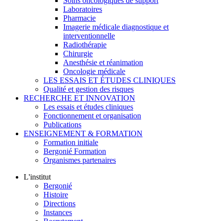
Soins oncologiques de support
Laboratoires
Pharmacie
Imagerie médicale diagnostique et
interventionnelle
Radiothérapie
Chirurgie
Anesthésie et réanimation
Oncologie médicale
LES ESSAIS ET ÉTUDES CLINIQUES
Qualité et gestion des risques
RECHERCHE ET INNOVATION
Les essais et études cliniques
Fonctionnement et organisation
Publications
ENSEIGNEMENT & FORMATION
Formation initiale
Bergonié Formation
Organismes partenaires
L'institut
Bergonié
Histoire
Directions
Instances