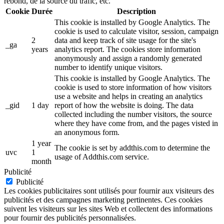
rebond, de la source du trafic, etc.
Cookie
Durée
Description
This cookie is installed by Google Analytics. The
cookie is used to calculate visitor, session, campaign
2
data and keep track of site usage for the site's
_ga
years
analytics report. The cookies store information
anonymously and assign a randomly generated
number to identify unique visitors.
This cookie is installed by Google Analytics. The
cookie is used to store information of how visitors
use a website and helps in creating an analytics
_gid
1 day
report of how the website is doing. The data
collected including the number visitors, the source
where they have come from, and the pages visted in
an anonymous form.
1 year
The cookie is set by addthis.com to determine the
uvc
1
usage of Addthis.com service.
month
Publicité
Publicité
Les cookies publicitaires sont utilisés pour fournir aux visiteurs des
publicités et des campagnes marketing pertinentes. Ces cookies
suivent les visiteurs sur les sites Web et collectent des informations
pour fournir des publicités personnalisées.