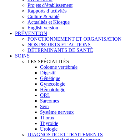
Projets d’établissement
Rapports d’activités
Culture & Santé
Actualités et Kiosque
English version
PRÉVENTION
FONCTIONNEMENT ET ORGANISATION
NOS PROJETS ET ACTIONS
DÉTERMINANTS DE SANTÉ
SOINS
LES SPÉCIALITÉS
Colonne vertébrale
Digestif
Génétique
Gynécologie
Hématologie
ORL
Sarcomes
Sein
Système nerveux
Thorax
Thyroïde
Urologie
DIAGNOSTIC ET TRAITEMENTS