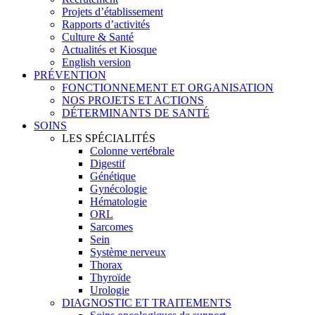
Projets d’établissement
Rapports d’activités
Culture & Santé
Actualités et Kiosque
English version
PRÉVENTION
FONCTIONNEMENT ET ORGANISATION
NOS PROJETS ET ACTIONS
DÉTERMINANTS DE SANTÉ
SOINS
LES SPÉCIALITÉS
Colonne vertébrale
Digestif
Génétique
Gynécologie
Hématologie
ORL
Sarcomes
Sein
Système nerveux
Thorax
Thyroïde
Urologie
DIAGNOSTIC ET TRAITEMENTS