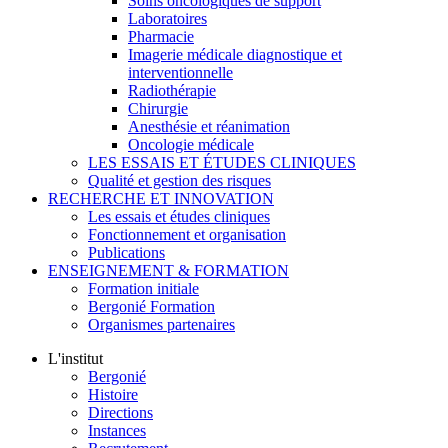
Soins oncologiques de support
Laboratoires
Pharmacie
Imagerie médicale diagnostique et
interventionnelle
Radiothérapie
Chirurgie
Anesthésie et réanimation
Oncologie médicale
LES ESSAIS ET ÉTUDES CLINIQUES
Qualité et gestion des risques
RECHERCHE ET INNOVATION
Les essais et études cliniques
Fonctionnement et organisation
Publications
ENSEIGNEMENT & FORMATION
Formation initiale
Bergonié Formation
Organismes partenaires
L'institut
Bergonié
Histoire
Directions
Instances