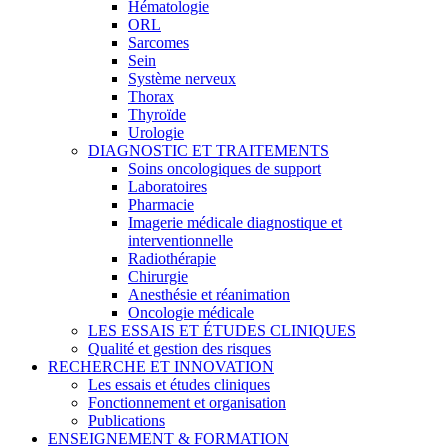
Hématologie
ORL
Sarcomes
Sein
Système nerveux
Thorax
Thyroïde
Urologie
DIAGNOSTIC ET TRAITEMENTS
Soins oncologiques de support
Laboratoires
Pharmacie
Imagerie médicale diagnostique et
interventionnelle
Radiothérapie
Chirurgie
Anesthésie et réanimation
Oncologie médicale
LES ESSAIS ET ÉTUDES CLINIQUES
Qualité et gestion des risques
RECHERCHE ET INNOVATION
Les essais et études cliniques
Fonctionnement et organisation
Publications
ENSEIGNEMENT & FORMATION