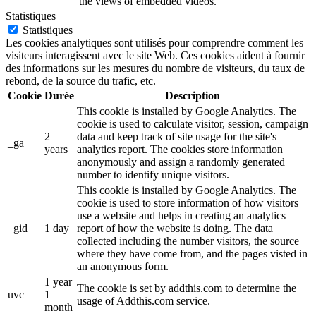
the views of embedded videos.
Statistiques
Statistiques
Les cookies analytiques sont utilisés pour comprendre comment les
visiteurs interagissent avec le site Web. Ces cookies aident à fournir
des informations sur les mesures du nombre de visiteurs, du taux de
rebond, de la source du trafic, etc.
Cookie
Durée
Description
This cookie is installed by Google Analytics. The
cookie is used to calculate visitor, session, campaign
2
data and keep track of site usage for the site's
_ga
years
analytics report. The cookies store information
anonymously and assign a randomly generated
number to identify unique visitors.
This cookie is installed by Google Analytics. The
cookie is used to store information of how visitors
use a website and helps in creating an analytics
_gid
1 day
report of how the website is doing. The data
collected including the number visitors, the source
where they have come from, and the pages visted in
an anonymous form.
1 year
The cookie is set by addthis.com to determine the
uvc
1
usage of Addthis.com service.
month