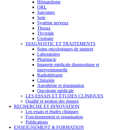
Hématologie
ORL
Sarcomes
Sein
Système nerveux
Thorax
Thyroïde
Urologie
DIAGNOSTIC ET TRAITEMENTS
Soins oncologiques de support
Laboratoires
Pharmacie
Imagerie médicale diagnostique et
interventionnelle
Radiothérapie
Chirurgie
Anesthésie et réanimation
Oncologie médicale
LES ESSAIS ET ÉTUDES CLINIQUES
Qualité et gestion des risques
RECHERCHE ET INNOVATION
Les essais et études cliniques
Fonctionnement et organisation
Publications
ENSEIGNEMENT & FORMATION