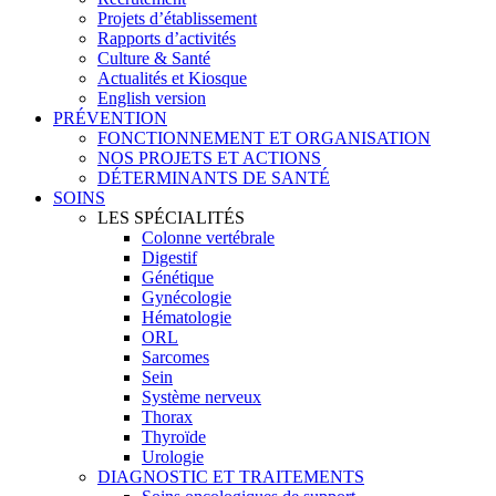
Projets d’établissement
Rapports d’activités
Culture & Santé
Actualités et Kiosque
English version
PRÉVENTION
FONCTIONNEMENT ET ORGANISATION
NOS PROJETS ET ACTIONS
DÉTERMINANTS DE SANTÉ
SOINS
LES SPÉCIALITÉS
Colonne vertébrale
Digestif
Génétique
Gynécologie
Hématologie
ORL
Sarcomes
Sein
Système nerveux
Thorax
Thyroïde
Urologie
DIAGNOSTIC ET TRAITEMENTS