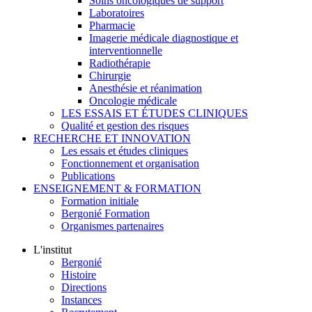
Soins oncologiques de support
Laboratoires
Pharmacie
Imagerie médicale diagnostique et
interventionnelle
Radiothérapie
Chirurgie
Anesthésie et réanimation
Oncologie médicale
LES ESSAIS ET ÉTUDES CLINIQUES
Qualité et gestion des risques
RECHERCHE ET INNOVATION
Les essais et études cliniques
Fonctionnement et organisation
Publications
ENSEIGNEMENT & FORMATION
Formation initiale
Bergonié Formation
Organismes partenaires
L'institut
Bergonié
Histoire
Directions
Instances