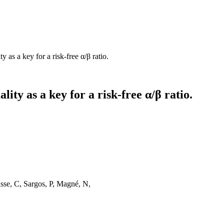
 as a key for a risk-free α/β ratio.
ity as a key for a risk-free α/β ratio.
sse, C, Sargos, P, Magné, N,