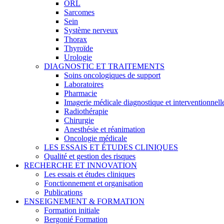
ORL
Sarcomes
Sein
Système nerveux
Thorax
Thyroïde
Urologie
DIAGNOSTIC ET TRAITEMENTS
Soins oncologiques de support
Laboratoires
Pharmacie
Imagerie médicale diagnostique et interventionnell
Radiothérapie
Chirurgie
Anesthésie et réanimation
Oncologie médicale
LES ESSAIS ET ÉTUDES CLINIQUES
Qualité et gestion des risques
RECHERCHE ET INNOVATION
Les essais et études cliniques
Fonctionnement et organisation
Publications
ENSEIGNEMENT & FORMATION
Formation initiale
Bergonié Formation