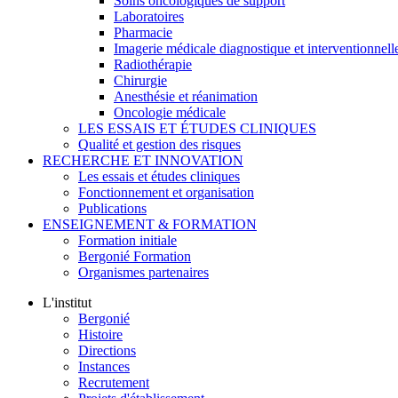
Soins oncologiques de support
Laboratoires
Pharmacie
Imagerie médicale diagnostique et interventionnell
Radiothérapie
Chirurgie
Anesthésie et réanimation
Oncologie médicale
LES ESSAIS ET ÉTUDES CLINIQUES
Qualité et gestion des risques
RECHERCHE ET INNOVATION
Les essais et études cliniques
Fonctionnement et organisation
Publications
ENSEIGNEMENT & FORMATION
Formation initiale
Bergonié Formation
Organismes partenaires
L'institut
Bergonié
Histoire
Directions
Instances
Recrutement