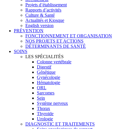
Projets d’établissement
Rapports d’activités
Culture & Santé
Actualités et Kiosque
English version
PRÉVENTION
FONCTIONNEMENT ET ORGANISATION
NOS PROJETS ET ACTIONS
DÉTERMINANTS DE SANTÉ
SOINS
LES SPÉCIALITÉS
Colonne vertébrale
Digestif
Génétique
Gynécologie
Hématologie
ORL
Sarcomes
Sein
Système nerveux
Thorax
Thyroïde
Urologie
DIAGNOSTIC ET TRAITEMENTS