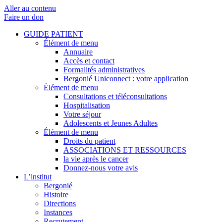
Aller au contenu
Faire un don
GUIDE PATIENT
Élément de menu
Annuaire
Accès et contact
Formalités administratives
Bergonié Uniconnect : votre application
Élément de menu
Consultations et téléconsultations
Hospitalisation
Votre séjour
Adolescents et Jeunes Adultes
Élément de menu
Droits du patient
ASSOCIATIONS ET RESSOURCES
la vie après le cancer
Donnez-nous votre avis
L’institut
Bergonié
Histoire
Directions
Instances
Recrutement