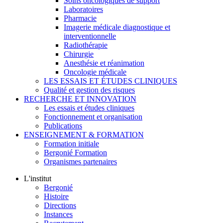
Soins oncologiques de support
Laboratoires
Pharmacie
Imagerie médicale diagnostique et
interventionnelle
Radiothérapie
Chirurgie
Anesthésie et réanimation
Oncologie médicale
LES ESSAIS ET ÉTUDES CLINIQUES
Qualité et gestion des risques
RECHERCHE ET INNOVATION
Les essais et études cliniques
Fonctionnement et organisation
Publications
ENSEIGNEMENT & FORMATION
Formation initiale
Bergonié Formation
Organismes partenaires
L'institut
Bergonié
Histoire
Directions
Instances