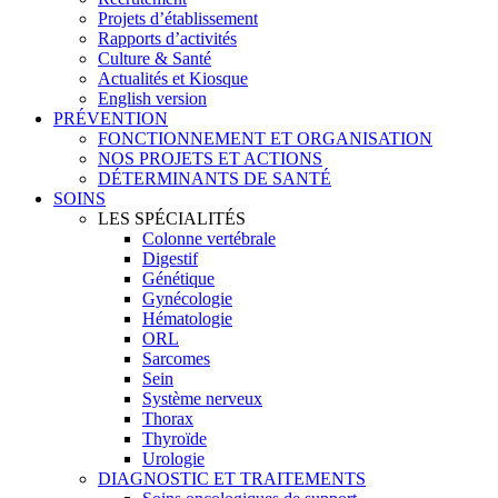
Projets d’établissement
Rapports d’activités
Culture & Santé
Actualités et Kiosque
English version
PRÉVENTION
FONCTIONNEMENT ET ORGANISATION
NOS PROJETS ET ACTIONS
DÉTERMINANTS DE SANTÉ
SOINS
LES SPÉCIALITÉS
Colonne vertébrale
Digestif
Génétique
Gynécologie
Hématologie
ORL
Sarcomes
Sein
Système nerveux
Thorax
Thyroïde
Urologie
DIAGNOSTIC ET TRAITEMENTS