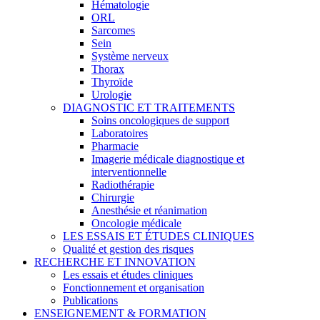
Hématologie
ORL
Sarcomes
Sein
Système nerveux
Thorax
Thyroïde
Urologie
DIAGNOSTIC ET TRAITEMENTS
Soins oncologiques de support
Laboratoires
Pharmacie
Imagerie médicale diagnostique et
interventionnelle
Radiothérapie
Chirurgie
Anesthésie et réanimation
Oncologie médicale
LES ESSAIS ET ÉTUDES CLINIQUES
Qualité et gestion des risques
RECHERCHE ET INNOVATION
Les essais et études cliniques
Fonctionnement et organisation
Publications
ENSEIGNEMENT & FORMATION