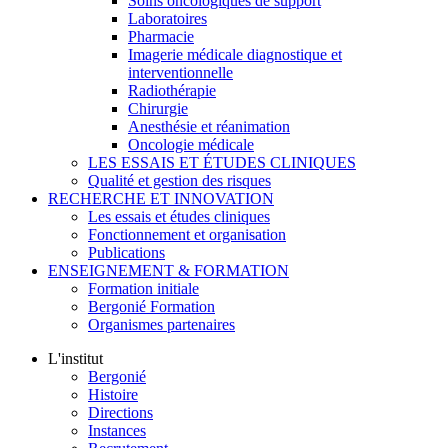
Soins oncologiques de support
Laboratoires
Pharmacie
Imagerie médicale diagnostique et
interventionnelle
Radiothérapie
Chirurgie
Anesthésie et réanimation
Oncologie médicale
LES ESSAIS ET ÉTUDES CLINIQUES
Qualité et gestion des risques
RECHERCHE ET INNOVATION
Les essais et études cliniques
Fonctionnement et organisation
Publications
ENSEIGNEMENT & FORMATION
Formation initiale
Bergonié Formation
Organismes partenaires
L'institut
Bergonié
Histoire
Directions
Instances