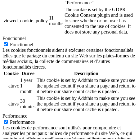
"Performance".
The cookie is set by the GDPR
Cookie Consent plugin and is used
11
viewed_cookie_policy
to store whether or not user has
months
consented to the use of cookies. It
does not store any personal data.
Fonctionnel
Fonctionnel
Les cookies fonctionnels aident à exécuter certaines fonctionnalités
telles que le partage du contenu du site Web sur les plates-formes de
médias sociaux, la collecte de commentaires et d’autres
fonctionnalités tierces.
Cookie
Durée
Description
1 year
This cookie is set by Addthis to make sure you see
__atuvc
1
the updated count if you share a page and return to
month
it before our share count cache is updated.
This cookie is set by Addthis to make sure you see
30
__atuvs
the updated count if you share a page and return to
minutes
it before our share count cache is updated.
Performance
Performance
Les cookies de performance sont utilisés pour comprendre et
analyser les principaux indices de performance du site Web, ce qui
contribue à offrir une meilleure expérience utilisateur aux visiteurs.