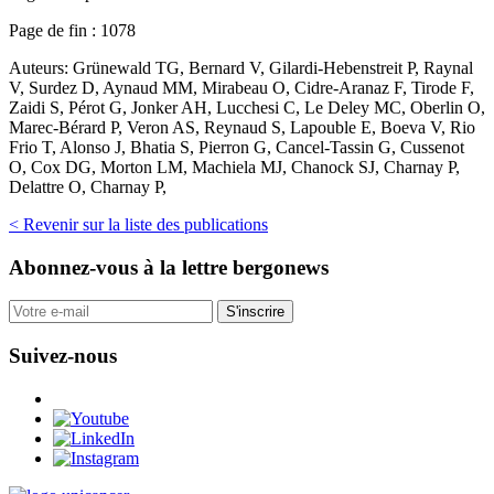
Page de fin :
1078
Auteurs:
Grünewald TG, Bernard V, Gilardi-Hebenstreit P, Raynal
V, Surdez D, Aynaud MM, Mirabeau O, Cidre-Aranaz F, Tirode F,
Zaidi S, Pérot G, Jonker AH, Lucchesi C, Le Deley MC, Oberlin O,
Marec-Bérard P, Veron AS, Reynaud S, Lapouble E, Boeva V, Rio
Frio T, Alonso J, Bhatia S, Pierron G, Cancel-Tassin G, Cussenot
O, Cox DG, Morton LM, Machiela MJ, Chanock SJ, Charnay P,
Delattre O, Charnay P,
< Revenir sur la liste des publications
Abonnez-vous
à la lettre bergonews
S'inscrire
Suivez-nous