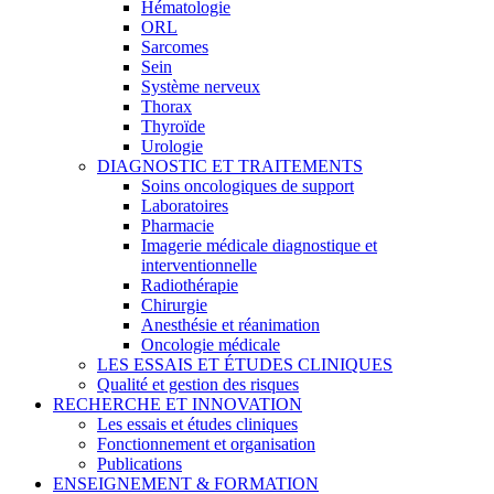
Hématologie
ORL
Sarcomes
Sein
Système nerveux
Thorax
Thyroïde
Urologie
DIAGNOSTIC ET TRAITEMENTS
Soins oncologiques de support
Laboratoires
Pharmacie
Imagerie médicale diagnostique et
interventionnelle
Radiothérapie
Chirurgie
Anesthésie et réanimation
Oncologie médicale
LES ESSAIS ET ÉTUDES CLINIQUES
Qualité et gestion des risques
RECHERCHE ET INNOVATION
Les essais et études cliniques
Fonctionnement et organisation
Publications
ENSEIGNEMENT & FORMATION