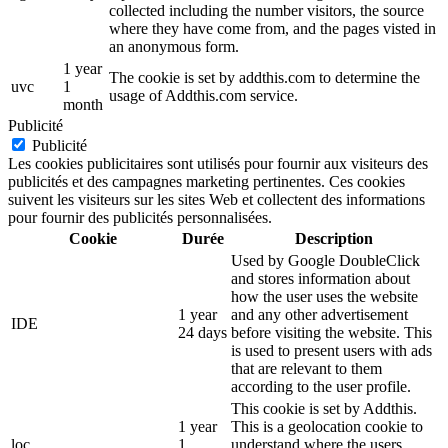
collected including the number visitors, the source
where they have come from, and the pages visted in
an anonymous form.
1 year
The cookie is set by addthis.com to determine the
uvc
1
usage of Addthis.com service.
month
Publicité
Publicité
Les cookies publicitaires sont utilisés pour fournir aux visiteurs des
publicités et des campagnes marketing pertinentes. Ces cookies
suivent les visiteurs sur les sites Web et collectent des informations
pour fournir des publicités personnalisées.
Cookie
Durée
Description
Used by Google DoubleClick
and stores information about
how the user uses the website
1 year
and any other advertisement
IDE
24 days
before visiting the website. This
is used to present users with ads
that are relevant to them
according to the user profile.
This cookie is set by Addthis.
1 year
This is a geolocation cookie to
loc
1
understand where the users