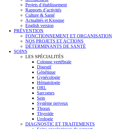
Projets d’établissement
Rapports d’activités
Culture & Santé
Actualités et Kiosque
English version
PRÉVENTION
FONCTIONNEMENT ET ORGANISATION
NOS PROJETS ET ACTIONS
DÉTERMINANTS DE SANTÉ
SOINS
LES SPÉCIALITÉS
Colonne vertébrale
Digestif
Génétique
Gynécologie
Hématologie
ORL
Sarcomes
Sein
Système nerveux
Thorax
Thyroïde
Urologie
DIAGNOSTIC ET TRAITEMENTS