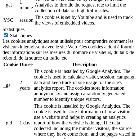
1
_gat
Analytics to throttle the request rate to limit the
minute
colllection of data on high traffic sites.
This cookies is set by Youtube and is used to track
YSC
session
the views of embedded videos.
Statistiques
Statistiques
Les cookies analytiques sont utilisés pour comprendre comment les
visiteurs interagissent avec le site Web. Ces cookies aident à fournir
des informations sur les mesures du nombre de visiteurs, du taux de
rebond, de la source du trafic, etc.
Cookie
Durée
Description
This cookie is installed by Google Analytics. The
cookie is used to calculate visitor, session, campaign
2
data and keep track of site usage for the site's
_ga
years
analytics report. The cookies store information
anonymously and assign a randomly generated
number to identify unique visitors.
This cookie is installed by Google Analytics. The
cookie is used to store information of how visitors
use a website and helps in creating an analytics
_gid
1 day
report of how the website is doing. The data
collected including the number visitors, the source
where they have come from, and the pages visted in