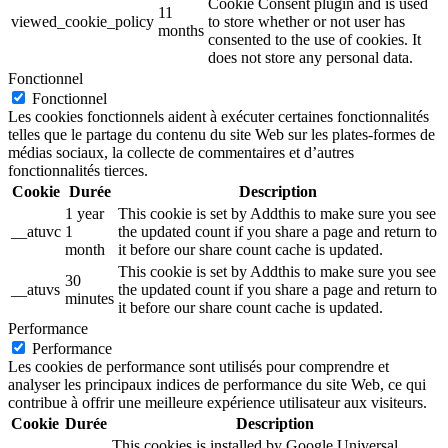
Cookie Consent plugin and is used
11
viewed_cookie_policy
to store whether or not user has
months
consented to the use of cookies. It
does not store any personal data.
Fonctionnel
Fonctionnel
Les cookies fonctionnels aident à exécuter certaines fonctionnalités
telles que le partage du contenu du site Web sur les plates-formes de
médias sociaux, la collecte de commentaires et d’autres
fonctionnalités tierces.
Cookie
Durée
Description
1 year
This cookie is set by Addthis to make sure you see
__atuvc
1
the updated count if you share a page and return to
month
it before our share count cache is updated.
This cookie is set by Addthis to make sure you see
30
__atuvs
the updated count if you share a page and return to
minutes
it before our share count cache is updated.
Performance
Performance
Les cookies de performance sont utilisés pour comprendre et
analyser les principaux indices de performance du site Web, ce qui
contribue à offrir une meilleure expérience utilisateur aux visiteurs.
Cookie
Durée
Description
This cookies is installed by Google Universal