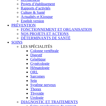
Projets d’établissement
Rapports d’activités
Culture & Santé
Actualités et Kiosque
English version
PRÉVENTION
FONCTIONNEMENT ET ORGANISATION
NOS PROJETS ET ACTIONS
DÉTERMINANTS DE SANTÉ
SOINS
LES SPÉCIALITÉS
Colonne vertébrale
Digestif
Génétique
Gynécologie
Hématologie
ORL
Sarcomes
Sein
Système nerveux
Thorax
Thyroïde
Urologie
DIAGNOSTIC ET TRAITEMENTS