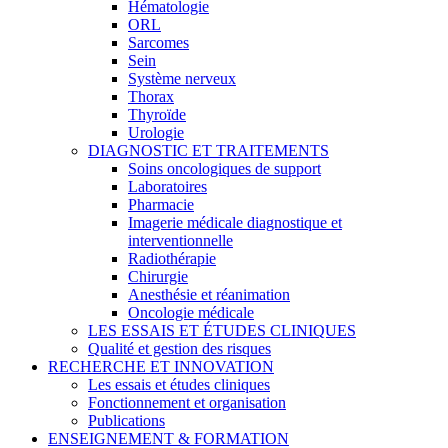
Hématologie
ORL
Sarcomes
Sein
Système nerveux
Thorax
Thyroïde
Urologie
DIAGNOSTIC ET TRAITEMENTS
Soins oncologiques de support
Laboratoires
Pharmacie
Imagerie médicale diagnostique et
interventionnelle
Radiothérapie
Chirurgie
Anesthésie et réanimation
Oncologie médicale
LES ESSAIS ET ÉTUDES CLINIQUES
Qualité et gestion des risques
RECHERCHE ET INNOVATION
Les essais et études cliniques
Fonctionnement et organisation
Publications
ENSEIGNEMENT & FORMATION