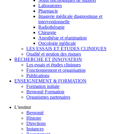
Soins oncologiques de support
Laboratoires
Pharmacie
Imagerie médicale diagnostique et
interventionnelle
Radiothérapie
Chirurgie
Anesthésie et réanimation
Oncologie médicale
LES ESSAIS ET ÉTUDES CLINIQUES
Qualité et gestion des risques
RECHERCHE ET INNOVATION
Les essais et études cliniques
Fonctionnement et organisation
Publications
ENSEIGNEMENT & FORMATION
Formation initiale
Bergonié Formation
Organismes partenaires
L'institut
Bergonié
Histoire
Directions
Instances