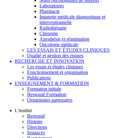
Soins oncologiques de support
Laboratoires
Pharmacie
Imagerie médicale diagnostique et
interventionnelle
Radiothérapie
Chirurgie
Anesthésie et réanimation
Oncologie médicale
LES ESSAIS ET ÉTUDES CLINIQUES
Qualité et gestion des risques
RECHERCHE ET INNOVATION
Les essais et études cliniques
Fonctionnement et organisation
Publications
ENSEIGNEMENT & FORMATION
Formation initiale
Bergonié Formation
Organismes partenaires
L'institut
Bergonié
Histoire
Directions
Instances