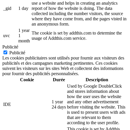
use a website and helps in creating an analytics
_gid
1 day
report of how the website is doing. The data
collected including the number visitors, the source
where they have come from, and the pages visted in
an anonymous form.
1 year
The cookie is set by addthis.com to determine the
uvc
1
usage of Addthis.com service.
month
Publicité
Publicité
Les cookies publicitaires sont utilisés pour fournir aux visiteurs des
publicités et des campagnes marketing pertinentes. Ces cookies
suivent les visiteurs sur les sites Web et collectent des informations
pour fournir des publicités personnalisées.
Cookie
Durée
Description
Used by Google DoubleClick
and stores information about
how the user uses the website
1 year
and any other advertisement
IDE
24 days
before visiting the website. This
is used to present users with ads
that are relevant to them
according to the user profile.
This cookie is set by Addthis.