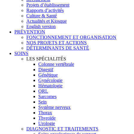
Projets d’établissement
Rapports d’activités
Culture & Santé
Actualités et Kiosque
English version
PRÉVENTION
FONCTIONNEMENT ET ORGANISATION
NOS PROJETS ET ACTIONS
DÉTERMINANTS DE SANTÉ
SOINS
LES SPÉCIALITÉS
Colonne vertébrale
Digestif
Génétique
Gynécologie
Hématologie
ORL
Sarcomes
Sein
Système nerveux
Thorax
Thyroïde
Urologie
DIAGNOSTIC ET TRAITEMENTS