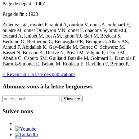
Page de départ :
1907
Page de fin :
1923
Auteurs:
t al., rayotel F, rahimi A, ourdon V, ouras A, oulouard F,
oulaire M, onnet-Dupeyron MN, onnet F, onadona V, ombled J,
loucard A, lanluet M, irot AM, ignon YJ, idart M, Bézieau S,
Bertrand O, Berthemin C, Benusiglio PR, Benigni C, Allary AS,
Airaud F, Abidallah K, Gay-Bellile M, Garrec C, Schwartz M,
Basset N, Buisson A, Derive N, Privat M, Vilquin P, Léone M,
Abadie C, Caputo SM, Guillaud-Bataille M, Golmard L, Damiola F,
Barouk-Simonet E, Belotti M, Rouleau E, Revillion F, Berthet P,
< Revenir sur la liste des publications
Abonnez-vous
à la lettre bergonews
S'inscrire
Suivez-nous