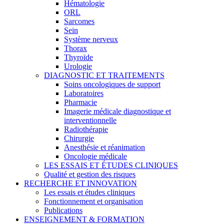
Hématologie
ORL
Sarcomes
Sein
Système nerveux
Thorax
Thyroïde
Urologie
DIAGNOSTIC ET TRAITEMENTS
Soins oncologiques de support
Laboratoires
Pharmacie
Imagerie médicale diagnostique et
interventionnelle
Radiothérapie
Chirurgie
Anesthésie et réanimation
Oncologie médicale
LES ESSAIS ET ÉTUDES CLINIQUES
Qualité et gestion des risques
RECHERCHE ET INNOVATION
Les essais et études cliniques
Fonctionnement et organisation
Publications
ENSEIGNEMENT & FORMATION