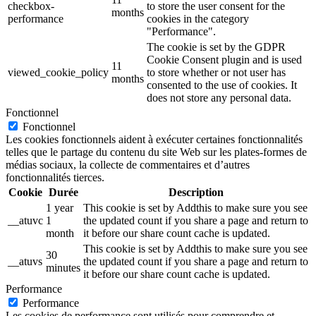
checkbox-
to store the user consent for the
months
performance
cookies in the category
"Performance".
The cookie is set by the GDPR
Cookie Consent plugin and is used
11
viewed_cookie_policy
to store whether or not user has
months
consented to the use of cookies. It
does not store any personal data.
Fonctionnel
Fonctionnel
Les cookies fonctionnels aident à exécuter certaines fonctionnalités
telles que le partage du contenu du site Web sur les plates-formes de
médias sociaux, la collecte de commentaires et d’autres
fonctionnalités tierces.
Cookie
Durée
Description
1 year
This cookie is set by Addthis to make sure you see
__atuvc
1
the updated count if you share a page and return to
month
it before our share count cache is updated.
This cookie is set by Addthis to make sure you see
30
__atuvs
the updated count if you share a page and return to
minutes
it before our share count cache is updated.
Performance
Performance
Les cookies de performance sont utilisés pour comprendre et