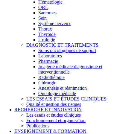
Hématologie
ORL
Sarcomes
Sein
Système nerveux
Thorax
Thyroïde
Urologie
DIAGNOSTIC ET TRAITEMENTS
Soins oncologiques de support
Laboratoires
Pharmacie
Imagerie médicale diagnostique et
interventionnelle
Radiothérapie
Chirurgie
Anesthésie et réanimation
Oncologie médicale
LES ESSAIS ET ÉTUDES CLINIQUES
Qualité et gestion des risques
RECHERCHE ET INNOVATION
Les essais et études cliniques
Fonctionnement et organisation
Publications
ENSEIGNEMENT & FORMATION