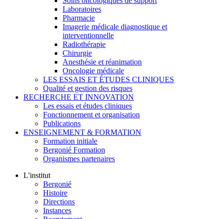
Soins oncologiques de support
Laboratoires
Pharmacie
Imagerie médicale diagnostique et
interventionnelle
Radiothérapie
Chirurgie
Anesthésie et réanimation
Oncologie médicale
LES ESSAIS ET ÉTUDES CLINIQUES
Qualité et gestion des risques
RECHERCHE ET INNOVATION
Les essais et études cliniques
Fonctionnement et organisation
Publications
ENSEIGNEMENT & FORMATION
Formation initiale
Bergonié Formation
Organismes partenaires
L'institut
Bergonié
Histoire
Directions
Instances