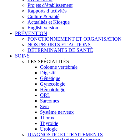
Projets d’établissement
Rapports d’activités
Culture & Santé
Actualités et Kiosque
English version
PRÉVENTION
FONCTIONNEMENT ET ORGANISATION
NOS PROJETS ET ACTIONS
DÉTERMINANTS DE SANTÉ
SOINS
LES SPÉCIALITÉS
Colonne vertébrale
Digestif
Génétique
Gynécologie
Hématologie
ORL
Sarcomes
Sein
Système nerveux
Thorax
Thyroïde
Urologie
DIAGNOSTIC ET TRAITEMENTS