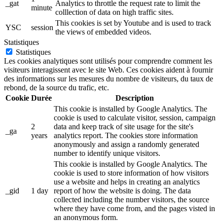
_gat
Analytics to throttle the request rate to limit the
minute
colllection of data on high traffic sites.
This cookies is set by Youtube and is used to track
YSC
session
the views of embedded videos.
Statistiques
Statistiques
Les cookies analytiques sont utilisés pour comprendre comment les
visiteurs interagissent avec le site Web. Ces cookies aident à fournir
des informations sur les mesures du nombre de visiteurs, du taux de
rebond, de la source du trafic, etc.
Cookie
Durée
Description
This cookie is installed by Google Analytics. The
cookie is used to calculate visitor, session, campaign
2
data and keep track of site usage for the site's
_ga
years
analytics report. The cookies store information
anonymously and assign a randomly generated
number to identify unique visitors.
This cookie is installed by Google Analytics. The
cookie is used to store information of how visitors
use a website and helps in creating an analytics
_gid
1 day
report of how the website is doing. The data
collected including the number visitors, the source
where they have come from, and the pages visted in
an anonymous form.