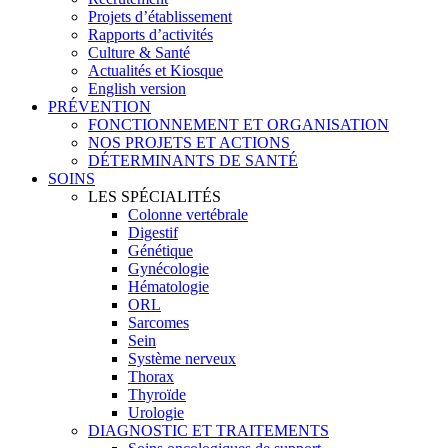
Projets d’établissement
Rapports d’activités
Culture & Santé
Actualités et Kiosque
English version
PRÉVENTION
FONCTIONNEMENT ET ORGANISATION
NOS PROJETS ET ACTIONS
DÉTERMINANTS DE SANTÉ
SOINS
LES SPÉCIALITÉS
Colonne vertébrale
Digestif
Génétique
Gynécologie
Hématologie
ORL
Sarcomes
Sein
Système nerveux
Thorax
Thyroïde
Urologie
DIAGNOSTIC ET TRAITEMENTS