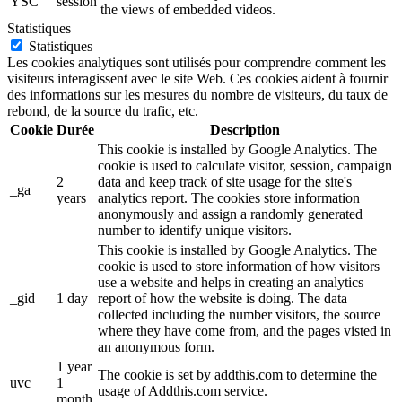
YSC
session
the views of embedded videos.
Statistiques
Statistiques
Les cookies analytiques sont utilisés pour comprendre comment les
visiteurs interagissent avec le site Web. Ces cookies aident à fournir
des informations sur les mesures du nombre de visiteurs, du taux de
rebond, de la source du trafic, etc.
Cookie
Durée
Description
This cookie is installed by Google Analytics. The
cookie is used to calculate visitor, session, campaign
2
data and keep track of site usage for the site's
_ga
years
analytics report. The cookies store information
anonymously and assign a randomly generated
number to identify unique visitors.
This cookie is installed by Google Analytics. The
cookie is used to store information of how visitors
use a website and helps in creating an analytics
_gid
1 day
report of how the website is doing. The data
collected including the number visitors, the source
where they have come from, and the pages visted in
an anonymous form.
1 year
The cookie is set by addthis.com to determine the
uvc
1
usage of Addthis.com service.
month