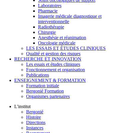
Soins oncologiques de support
Laboratoires
Pharmacie
Imagerie médicale diagnostique et
interventionnelle
Radiothérapie
Chirurgie
Anesthésie et réanimation
Oncologie médicale
LES ESSAIS ET ÉTUDES CLINIQUES
Qualité et gestion des risques
RECHERCHE ET INNOVATION
Les essais et études cliniques
Fonctionnement et organisation
Publications
ENSEIGNEMENT & FORMATION
Formation initiale
Bergonié Formation
Organismes partenaires
L'institut
Bergonié
Histoire
Directions
Instances