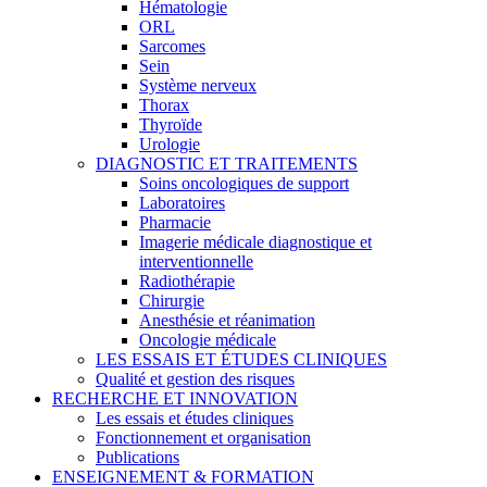
Hématologie
ORL
Sarcomes
Sein
Système nerveux
Thorax
Thyroïde
Urologie
DIAGNOSTIC ET TRAITEMENTS
Soins oncologiques de support
Laboratoires
Pharmacie
Imagerie médicale diagnostique et
interventionnelle
Radiothérapie
Chirurgie
Anesthésie et réanimation
Oncologie médicale
LES ESSAIS ET ÉTUDES CLINIQUES
Qualité et gestion des risques
RECHERCHE ET INNOVATION
Les essais et études cliniques
Fonctionnement et organisation
Publications
ENSEIGNEMENT & FORMATION