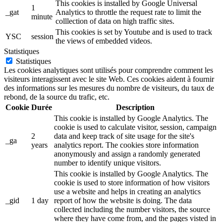
This cookies is installed by Google Universal
1
_gat
Analytics to throttle the request rate to limit the
minute
colllection of data on high traffic sites.
This cookies is set by Youtube and is used to track
YSC
session
the views of embedded videos.
Statistiques
Statistiques
Les cookies analytiques sont utilisés pour comprendre comment les
visiteurs interagissent avec le site Web. Ces cookies aident à fournir
des informations sur les mesures du nombre de visiteurs, du taux de
rebond, de la source du trafic, etc.
Cookie
Durée
Description
This cookie is installed by Google Analytics. The
cookie is used to calculate visitor, session, campaign
2
data and keep track of site usage for the site's
_ga
years
analytics report. The cookies store information
anonymously and assign a randomly generated
number to identify unique visitors.
This cookie is installed by Google Analytics. The
cookie is used to store information of how visitors
use a website and helps in creating an analytics
_gid
1 day
report of how the website is doing. The data
collected including the number visitors, the source
where they have come from, and the pages visted in