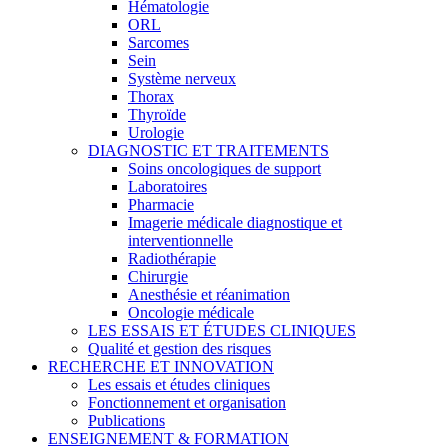
Hématologie
ORL
Sarcomes
Sein
Système nerveux
Thorax
Thyroïde
Urologie
DIAGNOSTIC ET TRAITEMENTS
Soins oncologiques de support
Laboratoires
Pharmacie
Imagerie médicale diagnostique et
interventionnelle
Radiothérapie
Chirurgie
Anesthésie et réanimation
Oncologie médicale
LES ESSAIS ET ÉTUDES CLINIQUES
Qualité et gestion des risques
RECHERCHE ET INNOVATION
Les essais et études cliniques
Fonctionnement et organisation
Publications
ENSEIGNEMENT & FORMATION