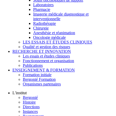
Soins oncologiques de support
Laboratoires
Pharmacie
Imagerie médicale diagnostique et
interventionnelle
Radiothérapie
Chirurgie
Anesthésie et réanimation
Oncologie médicale
LES ESSAIS ET ÉTUDES CLINIQUES
Qualité et gestion des risques
RECHERCHE ET INNOVATION
Les essais et études cliniques
Fonctionnement et organisation
Publications
ENSEIGNEMENT & FORMATION
Formation initiale
Bergonié Formation
Organismes partenaires
L'institut
Bergonié
Histoire
Directions
Instances