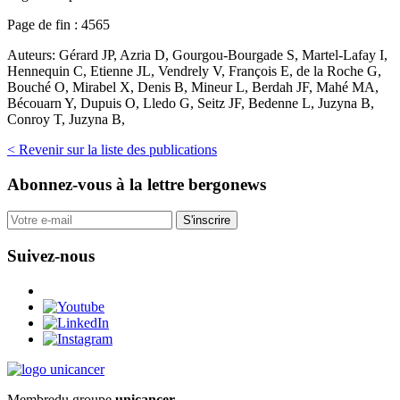
Page de fin :
4565
Auteurs:
Gérard JP, Azria D, Gourgou-Bourgade S, Martel-Lafay I,
Hennequin C, Etienne JL, Vendrely V, François E, de la Roche G,
Bouché O, Mirabel X, Denis B, Mineur L, Berdah JF, Mahé MA,
Bécouarn Y, Dupuis O, Lledo G, Seitz JF, Bedenne L, Juzyna B,
Conroy T, Juzyna B,
< Revenir sur la liste des publications
Abonnez-vous
à la lettre bergonews
S'inscrire
Suivez-nous
Membre
du groupe
unicancer