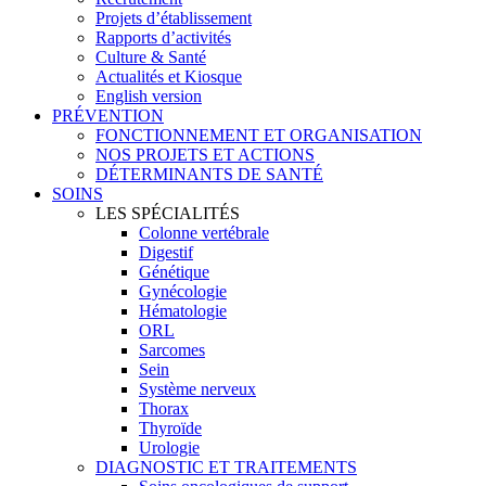
Projets d’établissement
Rapports d’activités
Culture & Santé
Actualités et Kiosque
English version
PRÉVENTION
FONCTIONNEMENT ET ORGANISATION
NOS PROJETS ET ACTIONS
DÉTERMINANTS DE SANTÉ
SOINS
LES SPÉCIALITÉS
Colonne vertébrale
Digestif
Génétique
Gynécologie
Hématologie
ORL
Sarcomes
Sein
Système nerveux
Thorax
Thyroïde
Urologie
DIAGNOSTIC ET TRAITEMENTS